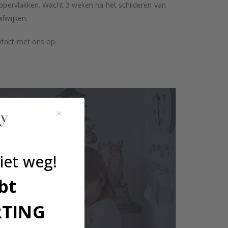
 oppervlakken. Wacht 3 weken na het schilderen van
afwijken.
ntact met ons op.
iet weg!
bt
RTING