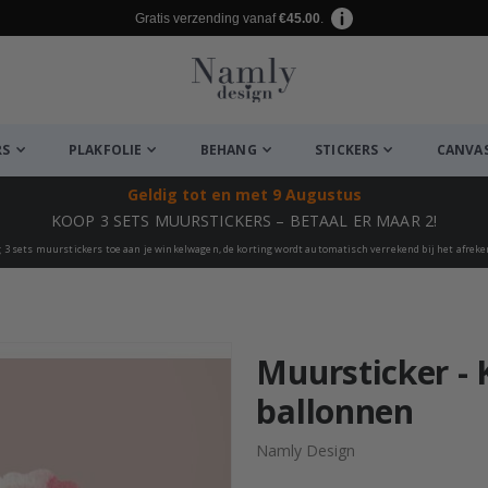
Gratis verzending vanaf
€45.00
.
RS
PLAKFOLIE
BEHANG
STICKERS
CANVA
Geldig tot
en met 9 Augustus
KOOP 3 SETS MUURSTICKERS – BETAAL ER MAAR 2!
 3 sets muurstickers toe aan je winkelwagen, de korting wordt automatisch verrekend bij het afrek
euk ✔
Muursticker - 
ballonnen
Namly Design