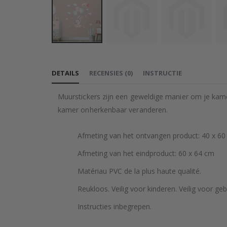
Ga
naar
DETAILS
RECENSIES
(
0
)
INSTRUCTIE
het
begin
Muurstickers zijn een geweldige manier om je kame
van
kamer onherkenbaar veranderen.
de
afbeeldingen-
Afmeting van het ontvangen product: 40 x 60
gallerij
Afmeting van het eindproduct: 60 x 64 cm
Matériau PVC de la plus haute qualité.
Reukloos. Veilig voor kinderen. Veilig voor geb
Instructies inbegrepen.