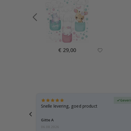
Special
€ 29,00
Price
fieerde koper
Geveri
, gezien de
Snelle levering, goed product
voren
Gitte A
06.08.2026