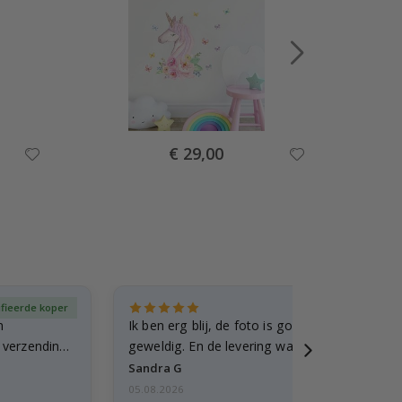
Special
€ 29,00
Price
ifieerde koper
Gever
n
Ik ben erg blij, de foto is goed gelukt en de lij
e verzending
geweldig. En de levering was snel.
Sandra G
05.08.2026