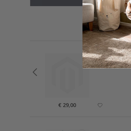
Special
€ 29,00
Price