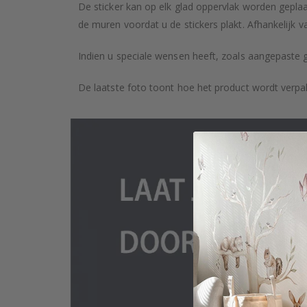
De sticker kan op elk glad oppervlak worden geplaa
de muren voordat u de stickers plakt. Afhankelijk v
Indien u speciale wensen heeft, zoals aangepaste 
De laatste foto toont hoe het product wordt verpa