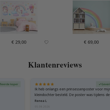
Special
Special
€ 29,00
€ 69,00
Price
Price
Klantenreviews
fieerde koper
Gever
Ik heb onlangs een prinsessenposter voor mij
kleindochter besteld. De poster was tijdens d
licht…
Renea L
05.08.2026