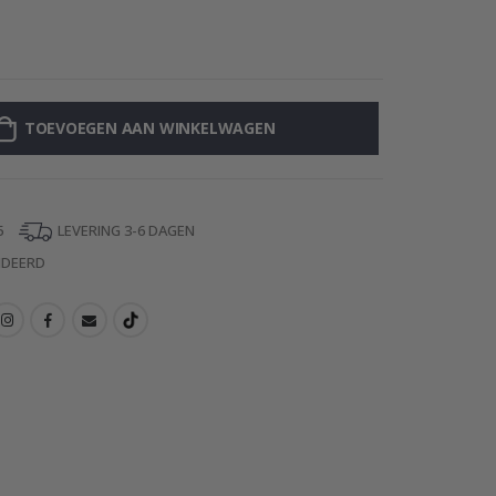
Muursticker - Gi
TOEVOEGEN AAN WINKELWAGEN
5
LEVERING 3-6 DAGEN
NDEERD