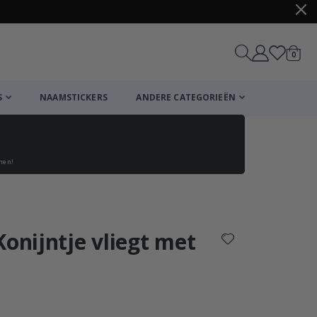
produ
0
winkel
S
NAAMSTICKERS
ANDERE CATEGORIEËN
enen!
Winkelmandje
De kassa
Konijntje vliegt met