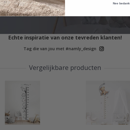
Nee bedank
Echte inspiratie van onze tevreden klanten!
Tag die van jou met #namly_design
Vergelijkbare producten