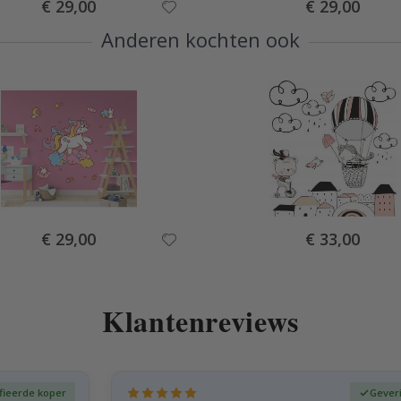
Special
Special
€ 29,00
€ 29,00
Price
Price
Anderen kochten ook
Special
Special
€ 29,00
€ 33,00
Price
Price
Klantenreviews
fieerde koper
Gever