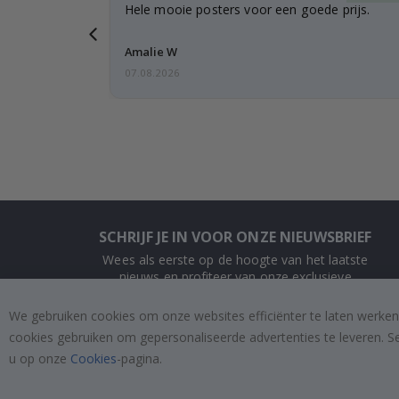
t is ook
Hele mooie posters voor een goede prijs.
Amalie W
07.08.2026
SCHRIJF JE IN VOOR ONZE NIEUWSBRIEF
Wees als eerste op de hoogte van het laatste
nieuws en profiteer van onze exclusieve
aanbiedingen.
We gebruiken cookies om onze websites efficiënter te laten werken
cookies gebruiken om gepersonaliseerde advertenties te leveren. S
INSCHRIJVEN
u op onze
Cookies
-pagina.