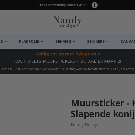
Gratis verzending vanaf
€45.00
.
RS
PLAKFOLIE
BEHANG
STICKERS
CANVA
Geldig tot
en met 9 Augustus
KOOP 3 SETS MUURSTICKERS – BETAAL ER MAAR 2!
 3 sets muurstickers toe aan je winkelwagen, de korting wordt automatisch verrekend bij het afrek
euk ✔
Muursticker -
Slapende koni
Namly Design