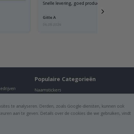
Snelle levering, goed product
Gitte A
06.08.2026
Populaire Categorieën
edrijven
Naamstickers
Muurstickers
 ons
bsites te analyseren. Derden, zoals Google-diensten, kunnen ook
Tegelstickers
uren aan te geven. Details over de cookies die we gebruiken, vindt
Posters
Stickers
Plakfolie