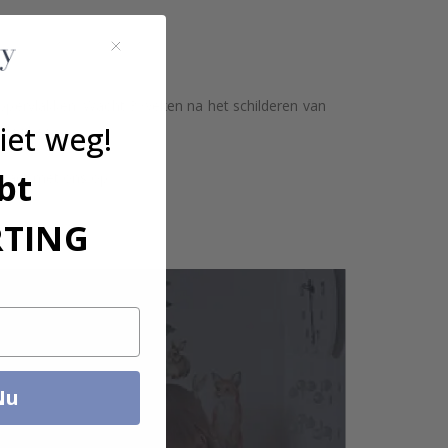
 oppervlakken. Wacht 3 weken na het schilderen van
iet weg!
afwijken.
bt
ntact met ons op.
RTING
Nu