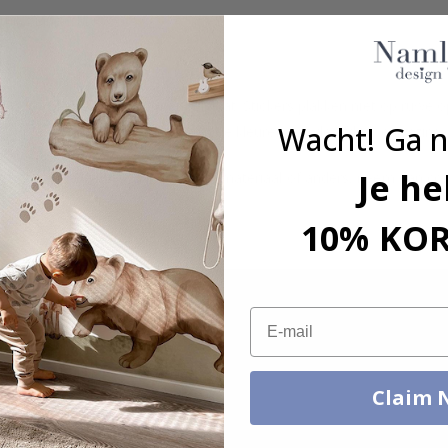
ruik binnenshuis.
tst, b.v. glas-, wand- of meubelplaat. Stickers plakken niet op ruwe
Wacht! Ga n
an de monitorinstellingen kunnen de kleuren van de afdruk enigszins 
Je he
grootte, hoeveelheid, kleur, vorm, materiaal of anders, neem dan co
kt.
10% KO
Email
Claim 