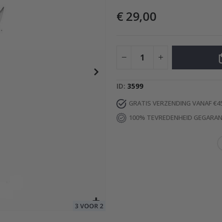
€ 29,00
Special
69,00 €
Price
ID
3599
GRATIS VERZENDING VANAF €4
100% TEVREDENHEID GEGARA