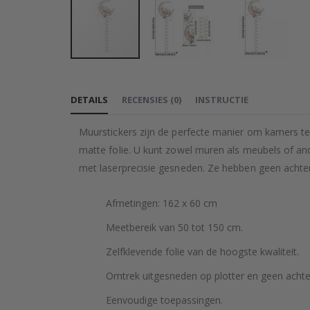
Ga
naar
DETAILS
RECENSIES
(
0
)
INSTRUCTIE
het
begin
Muurstickers zijn de perfecte manier om kamers te 
van
matte folie. U kunt zowel muren als meubels of an
de
met laserprecisie gesneden. Ze hebben geen achterg
afbeeldingen-
gallerij
Afmetingen: 162 x 60 cm
Meetbereik van 50 tot 150 cm.
Zelfklevende folie van de hoogste kwaliteit.
Omtrek uitgesneden op plotter en geen achte
Eenvoudige toepassingen.