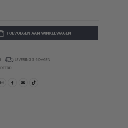
Muursticker - K
TOEVOEGEN AAN WINKELWAGEN
5
LEVERING 3-6 DAGEN
NDEERD