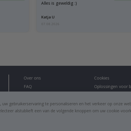
Alles is geweldig :)
Katja U
07.08.2026
Over ons
Cookies
FAQ
Oplossingen voor b
Contacteer ons
#yesnamly
Recht om te annuleren
Samenwerken met
, uw gebruikerservaring te personaliseren en het verkeer op onze we
electeer alstublieft een van de volgende knoppen om uw cookie-voorke
Algemene voorwaarden
Instructies
Inspiratie
Beoordelingen