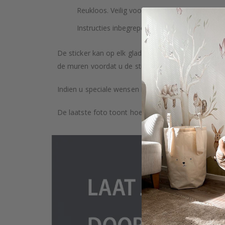
Reukloos. Veilig voor kinderen. Veilig voor geb
Instructies inbegrepen.
De sticker kan op elk glad oppervlak worden geplaa
de muren voordat u de stickers plakt. Afhankelijk v
Indien u speciale wensen heeft, zoals aangepaste 
De laatste foto toont hoe het product wordt verpa