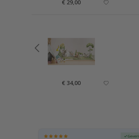
Special
€ 29,00
Price
Special
€ 34,00
Price
fieerde koper
Geveri