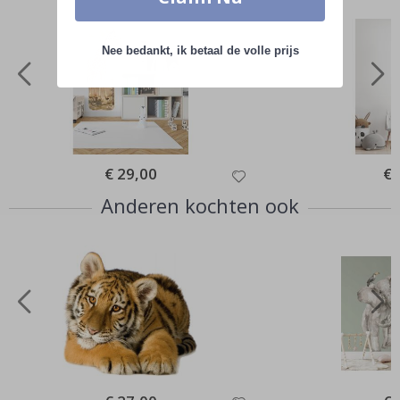
Nee bedankt, ik betaal de volle prijs
Special
€ 29,00
Spe
€ 
Price
Pri
Anderen kochten ook
Special
Spe