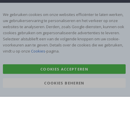
Algemene voorwaarden
Instructies
We gebruiken cookies om onze websites efficiënter te laten werken,
Inspiratie
Beoordelingen
uw gebruikerservaring te personaliseren en het verkeer op onze
websites te analyseren. Derden, zoals Google-diensten, kunnen ook
Populaire Categorieën
cookies gebruiken om gepersonaliseerde advertenties te leveren.
Naamstickers
Muurstickers
Selecteer alstublieft een van de volgende knoppen om uw cookie-
voorkeuren aan te geven. Details over de cookies die we gebruiken,
Tegelstickers
Posters
vindt u op onze
Cookies
-pagina.
Stickers
Plakfolie
COOKIES ACCEPTEREN
COOKIES BEHEREN
Namly Design AB
|
ORG: 559216-9097
Terminalgatan 9, 23261 Arlöv, Zweden
|
info@namly.nl
© Namly Design 2026