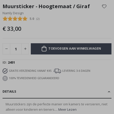
naar
Muursticker - Hoogtemaat / Giraf
het
Namly Design
begin
Gemiddelde beoordeling:
5.0
(
aantal stemmen:
2
)
van
de
€ 33,00
afbeeldingen-
gallerij
TOEVOEGEN AAN WINKELWAGEN
ID
2451
GRATIS VERZENDING VANAF €45
LEVERING 3-6 DAGEN
100% TEVREDENHEID GEGARANDEERD
DETAILS
Muurstickers zijn de perfecte manier om kamers te versieren, niet
alleen voor kinderen en tieners....
Meer Lezen