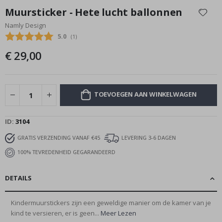
naar
Muursticker - Hete lucht ballonnen
het
Namly Design
begin
Gemiddelde beoordeling:
5.0
(
aantal stemmen:
1
)
van
de
€ 29,00
afbeeldingen-
gallerij
TOEVOEGEN AAN WINKELWAGEN
ID
3104
GRATIS VERZENDING VANAF €45
LEVERING 3-6 DAGEN
100% TEVREDENHEID GEGARANDEERD
DETAILS
Kindermuurstickers zijn een geweldige manier om de kamer van je
kind te versieren, er is geen...
Meer Lezen