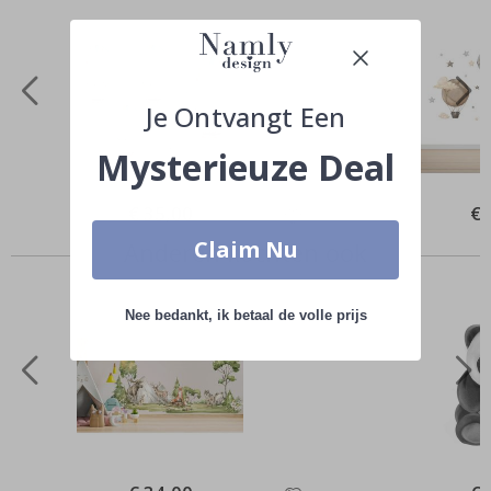
Je Ontvangt Een
Mysterieuze Deal
Special
€ 35,00
Spe
€ 
Price
Pri
Claim Nu
Anderen kochten ook
Nee bedankt, ik betaal de volle prijs
Special
Spe