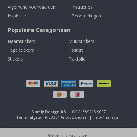
Algemene voorwaarden
Instructies
Inspiratie
Beoordelingen
Populaire Categorieën
Naamstickers
Muurstickers
Tegelstickers
Posters
Stickers
Plakfolie
Namly Design AB
|
ORG: 559216-9097
Terminalgatan 9, 23261 Arlöv, Zweden
|
info@namly.nl
© Namly Design 2026