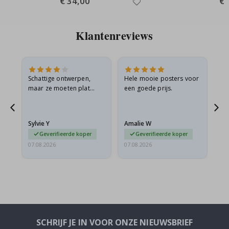
€ 34,00
€ 
Price
Pri
Klantenreviews
Schattige ontwerpen,
Hele mooie posters voor
All
maar ze moeten plat
een goede prijs.
verzonden worden in een
s
stevige envelop. Omdat
ze opgerold en een
Sylvie Y
Amalie W
Ka
beetje…
Geverifieerde koper
Geverifieerde koper
07.08.2026
07.08.2026
07.
SCHRIJF JE IN VOOR ONZE NIEUWSBRIEF