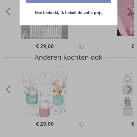
Nee bedankt, ik betaal de volle prijs
Special
€ 29,00
Spe
€ 
Price
Pri
Anderen kochten ook
Special
€ 29,00
Spe
€ 
Price
Pri