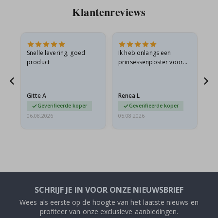
Klantenreviews
 en
Snelle levering, goed
Ik heb onlangs een
Ik 
product
prinsessenposter voor
goe
ad
mijn kleindochter
oo
d
besteld. De poster was
lev
tijdens de verzending
Gitte A
Renea L
Sa
licht…
Geverifieerde koper
Geverifieerde koper
06.08.2026
05.08.2026
05.
SCHRIJF JE IN VOOR ONZE NIEUWSBRIEF
Wees als eerste op de hoogte van het laatste nieuws en
profiteer van onze exclusieve aanbiedingen.