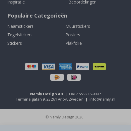
Inspiratie
Beoordelingen
Populaire Categorieën
Naamstickers
Muurstickers
Tegelstickers
Posters
Stickers
Plakfolie
Namly Design AB
|
ORG: 559216-9097
Terminalgatan 9, 23261 Arlöv, Zweden
|
info@namly.nl
© Namly Design 2026