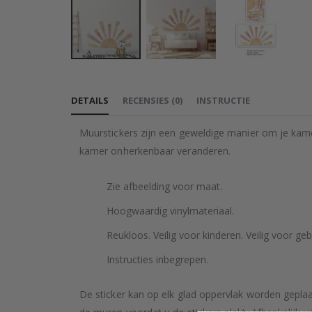
Ga
naar
DETAILS
RECENSIES
(
0
)
INSTRUCTIE
het
begin
Muurstickers zijn een geweldige manier om je kame
van
kamer onherkenbaar veranderen.
de
afbeeldingen-
Zie afbeelding voor maat.
gallerij
Hoogwaardig vinylmateriaal.
Reukloos. Veilig voor kinderen. Veilig voor geb
Instructies inbegrepen.
De sticker kan op elk glad oppervlak worden geplaa