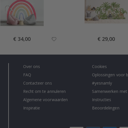
Special
Special
€ 34,00
€ 29,00
Price
Price
Over ons
Cookies
FAQ
Oplossingen voor b
Contacteer ons
#yesnamly
Recht om te annuleren
Samenwerken met
Algemene voorwaarden
Instructies
Inspiratie
Beoordelingen