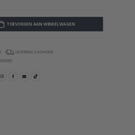
Muurstickers – 
TOEVOEGEN AAN WINKELWAGEN
5
LEVERING 3-6 DAGEN
NDEERD