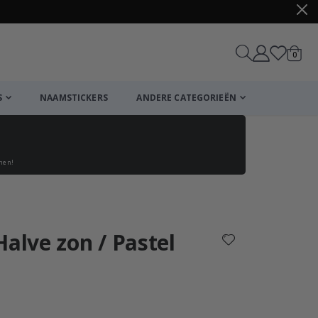
produ
0
winkel
S
NAAMSTICKERS
ANDERE CATEGORIEËN
enen!
Winkelmandje
De kassa
Halve zon / Pastel