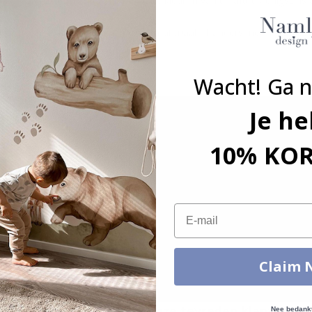
an de monitorinstellingen kunnen de kleuren van de afdruk enigszins 
grootte, hoeveelheid, kleur, vorm, materiaal of anders, neem dan co
kt.
Wacht! Ga n
Je he
10% KO
Email
Claim 
Echte inspiratie van onze tevreden klanten!
Nee bedank