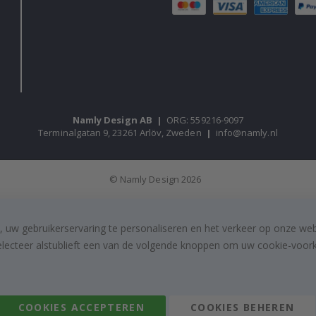
Namly Design AB
|
ORG: 559216-9097
Terminalgatan 9, 23261 Arlöv, Zweden
|
info@namly.nl
© Namly Design 2026
, uw gebruikerservaring te personaliseren en het verkeer op onze we
electeer alstublieft een van de volgende knoppen om uw cookie-voorke
COOKIES ACCEPTEREN
COOKIES BEHEREN