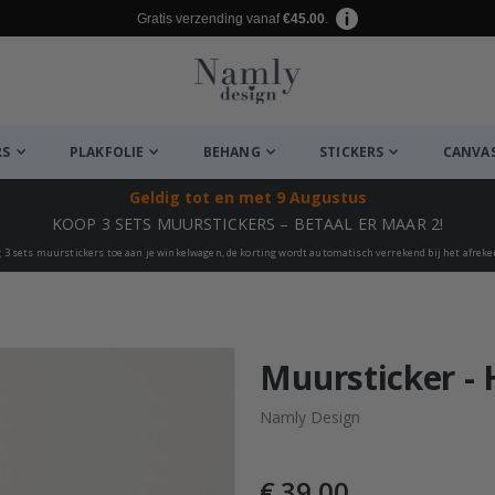
Gratis verzending vanaf
€45.00
.
RS
PLAKFOLIE
BEHANG
STICKERS
CANVA
Geldig tot
en met 9 Augustus
KOOP 3 SETS MUURSTICKERS – BETAAL ER MAAR 2!
 3 sets muurstickers toe aan je winkelwagen, de korting wordt automatisch verrekend bij het afrek
euk ✔
Muursticker - 
Namly Design
€ 39,00