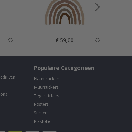
Special
€ 59,00
Price
Populaire Categorieën
edrijven
Naamstickers
Muurstickers
 ons
Tegelstickers
Posters
Stickers
Plakfolie