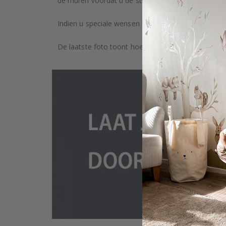
de muren voordat u de stickers plakt. Afhankelijk v
Indien u speciale wensen heeft, zoals aangepaste 
De laatste foto toont hoe het product wordt verpa