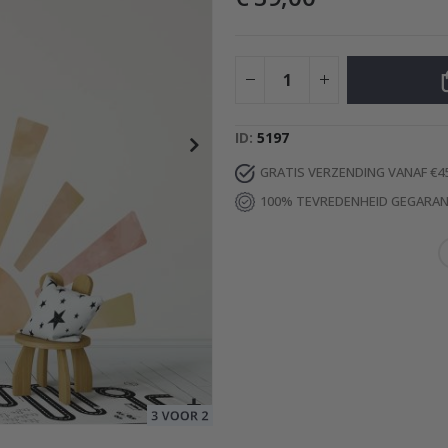
Special
29,00 €
Price
ID
5197
GRATIS VERZENDING VANAF €4
100% TEVREDENHEID GEGARA