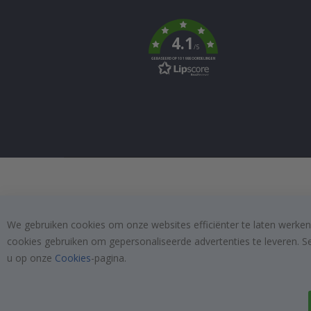
Tik
To
k
4.1
/5
GEBASEERD OP 1019 BEOORDELINGEN
We gebruiken cookies om onze websites efficiënter te laten werken
cookies gebruiken om gepersonaliseerde advertenties te leveren. S
u op onze
Cookies
-pagina.