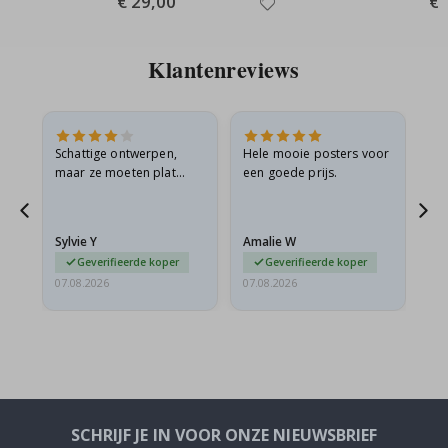
€ 29,00
€ 
Price
Pri
Klantenreviews
Schattige ontwerpen,
Hele mooie posters voor
All
maar ze moeten plat
een goede prijs.
verzonden worden in een
s
stevige envelop. Omdat
ze opgerold en een
Sylvie Y
Amalie W
Ka
beetje…
Geverifieerde koper
Geverifieerde koper
07.08.2026
07.08.2026
07.
SCHRIJF JE IN VOOR ONZE NIEUWSBRIEF