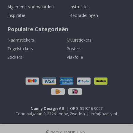
Algemene voorwaarden
Instructies
Inspiratie
Beoordelingen
Populaire Categorieën
Naamstickers
Muurstickers
Tegelstickers
Posters
Stickers
Plakfolie
Namly Design AB
|
ORG: 559216-9097
Terminalgatan 9, 23261 Arlöv, Zweden
|
info@namly.nl
© Namly Design 2026