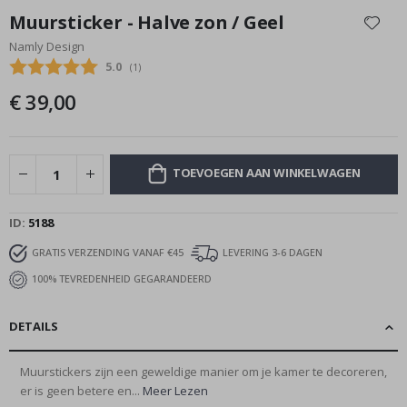
naar
Muursticker - Halve zon / Geel
het
Namly Design
begin
Gemiddelde beoordeling:
5.0
(
aantal stemmen:
1
)
van
de
€ 39,00
afbeeldingen-
gallerij
TOEVOEGEN AAN WINKELWAGEN
ID
5188
GRATIS VERZENDING VANAF €45
LEVERING 3-6 DAGEN
100% TEVREDENHEID GEGARANDEERD
DETAILS
Muurstickers zijn een geweldige manier om je kamer te decoreren,
er is geen betere en...
Meer Lezen