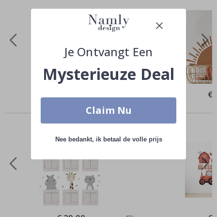
Je Ontvangt Een
Mysterieuze Deal
Special
€ 39,00
Spe
€ 
Price
Pri
Claim Nu
Anderen kochten ook
Nee bedankt, ik betaal de volle prijs
Special
Spe