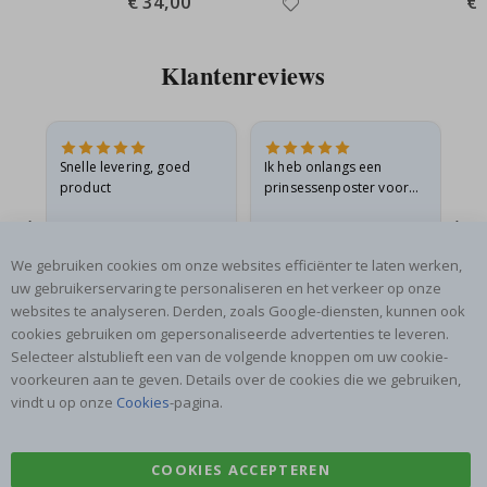
€ 34,00
€ 
Price
Pri
Klantenreviews
 en
Snelle levering, goed
Ik heb onlangs een
Ik 
product
prinsessenposter voor
goe
ad
mijn kleindochter
oo
d
besteld. De poster was
lev
tijdens de verzending
Gitte A
Renea L
Sa
We gebruiken cookies om onze websites efficiënter te laten werken,
licht…
Geverifieerde koper
Geverifieerde koper
uw gebruikerservaring te personaliseren en het verkeer op onze
06.08.2026
05.08.2026
05.
websites te analyseren. Derden, zoals Google-diensten, kunnen ook
cookies gebruiken om gepersonaliseerde advertenties te leveren.
Selecteer alstublieft een van de volgende knoppen om uw cookie-
voorkeuren aan te geven. Details over de cookies die we gebruiken,
vindt u op onze
Cookies
-pagina.
COOKIES ACCEPTEREN
SCHRIJF JE IN VOOR ONZE NIEUWSBRIEF