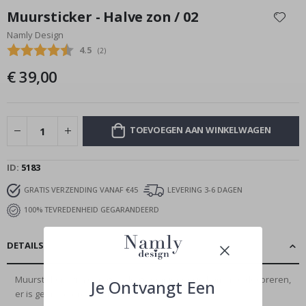
naar
Muursticker - Halve zon / 02
het
Namly Design
begin
Gemiddelde beoordeling:
4.5
(
aantal stemmen:
2
)
van
de
€ 39,00
afbeeldingen-
gallerij
TOEVOEGEN AAN WINKELWAGEN
ID
5183
GRATIS VERZENDING VANAF €45
LEVERING 3-6 DAGEN
100% TEVREDENHEID GEGARANDEERD
DETAILS
Muurstickers zijn een geweldige manier om je kamer te decoreren,
Je Ontvangt Een
er is geen betere en...
Meer Lezen