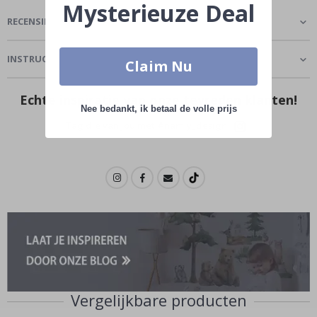
Mysterieuze Deal
RECENSIES
(
1
)
INSTRUCTIE
Claim Nu
Echte inspiratie van onze tevreden klanten!
Nee bedankt, ik betaal de volle prijs
Tag die van jou met #namly_design
Vergelijkbare producten