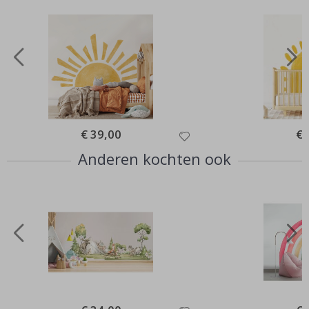
Special
€ 39,00
Spe
€ 
Price
Pri
Anderen kochten ook
Special
Spe