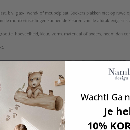
tst, b.v. glas-, wand- of meubelplaat. Stickers plakken niet op ruwe
an de monitorinstellingen kunnen de kleuren van de afdruk enigszins 
grootte, hoeveelheid, kleur, vorm, materiaal of anders, neem dan co
kt.
Wacht! Ga n
Je he
10% KO