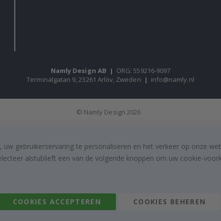
Namly Design AB
|
ORG: 559216-9097
Terminalgatan 9, 23261 Arlöv, Zweden
|
info@namly.nl
© Namly Design 2026
, uw gebruikerservaring te personaliseren en het verkeer op onze we
electeer alstublieft een van de volgende knoppen om uw cookie-voorke
COOKIES ACCEPTEREN
COOKIES BEHEREN