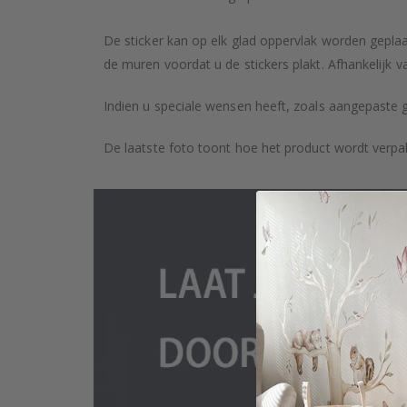
De sticker kan op elk glad oppervlak worden geplaa
de muren voordat u de stickers plakt. Afhankelijk v
Indien u speciale wensen heeft, zoals aangepaste 
De laatste foto toont hoe het product wordt verpa