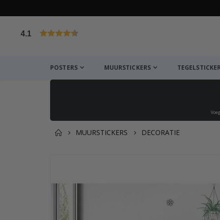
4.1
Gebaseerd op 1029 beoordelingen
POSTERS
MUURSTICKERS
TEGELSTICKE
Voeg
MUURSTICKERS
DECORATIE
Dit vind je misschien ook l
Ga
naar
het
einde
van
de