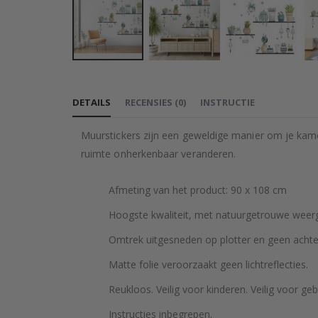
Ga
naar
DETAILS
RECENSIES
(
0
)
INSTRUCTIE
het
begin
Muurstickers zijn een geweldige manier om je kamer
van
ruimte onherkenbaar veranderen.
de
afbeeldingen-
Afmeting van het product: 90 x 108 cm
gallerij
Hoogste kwaliteit, met natuurgetrouwe weerga
Omtrek uitgesneden op plotter en geen achte
Matte folie veroorzaakt geen lichtreflecties.
Reukloos. Veilig voor kinderen. Veilig voor geb
Instructies inbegrepen.