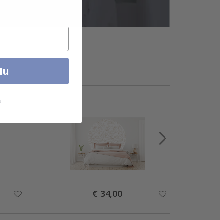
Nu
t
Special
€ 34,00
Price