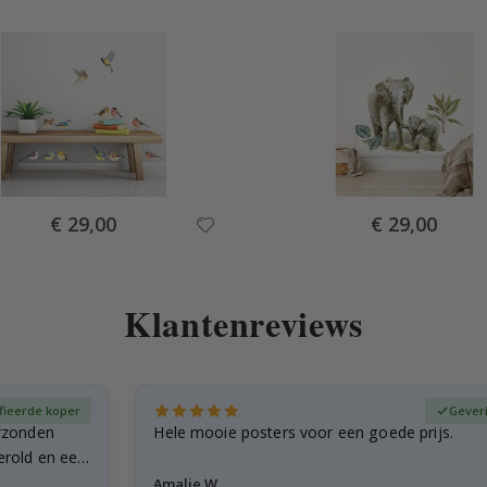
Special
Special
€ 29,00
€ 29,00
Price
Price
Klantenreviews
fieerde koper
Gever
rzonden
Hele mooie posters voor een goede prijs.
erold en een
Amalie W