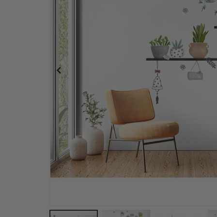
afbeeldingen-
gallerij
Muursticker - Apen