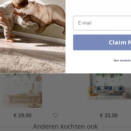
Email
Echte inspiratie van onze tevreden klanten!
Tag die van jou met #namly_design
Claim 
Vergelijkbare producten
Nee bedank
Special
Special
€ 29,00
€ 33,00
Price
Price
Anderen kochten ook