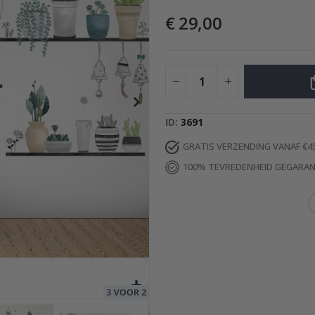
€ 29,00
Special
29,00 €
Price
ID
3691
GRATIS VERZENDING VANAF €4
100% TEVREDENHEID GEGARA