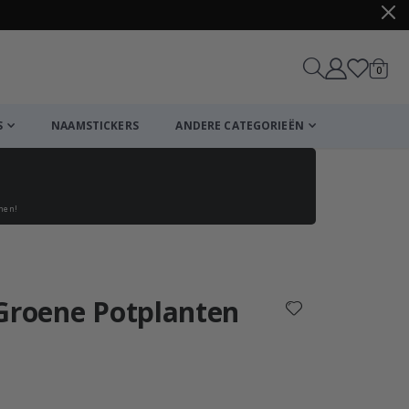
produ
0
winkel
S
NAAMSTICKERS
ANDERE CATEGORIEËN
enen!
Winkelmandje
De kassa
 Groene Potplanten