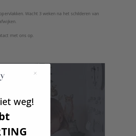
 oppervlakken. Wacht 3 weken na het schilderen van
afwijken.
ntact met ons op.
iet weg!
bt
RTING