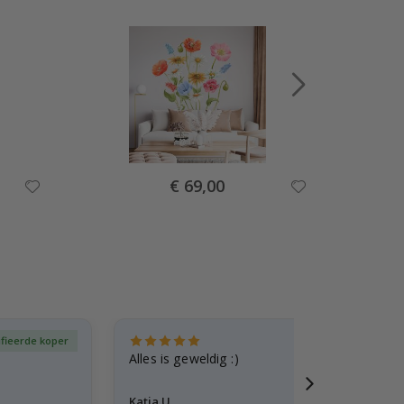
Special
€ 69,00
Price
ifieerde koper
Gever
Alles is geweldig :)
Katja U