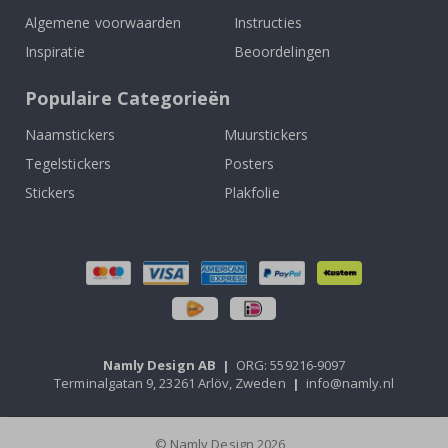
Algemene voorwaarden
Instructies
Inspiratie
Beoordelingen
Populaire Categorieën
Naamstickers
Muurstickers
Tegelstickers
Posters
Stickers
Plakfolie
Namly Design AB
|
ORG: 559216-9097
Terminalgatan 9, 23261 Arlöv, Zweden
|
info@namly.nl
© Namly Design 2026