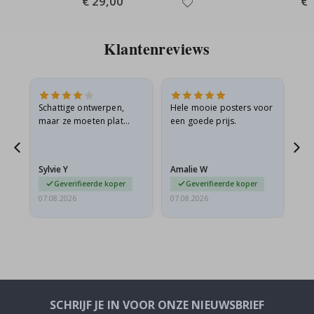
€ 29,00
€ 
Price
Pri
Klantenreviews
Schattige ontwerpen,
Hele mooie posters voor
All
maar ze moeten plat
een goede prijs.
verzonden worden in een
s
stevige envelop. Omdat
ze opgerold en een
Sylvie Y
Amalie W
Ka
beetje…
Geverifieerde koper
Geverifieerde koper
07.08.2026
07.08.2026
07.
SCHRIJF JE IN VOOR ONZE NIEUWSBRIEF