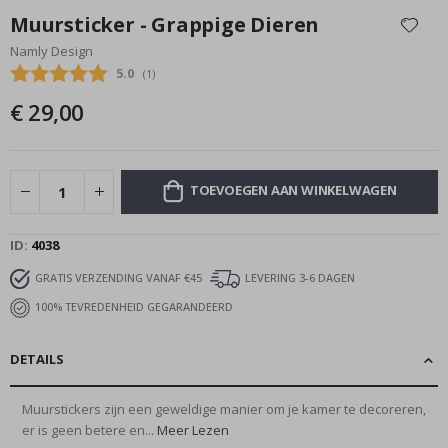
naar
Muursticker - Grappige Dieren
het
Namly Design
begin
Gemiddelde beoordeling:
5.0
(
aantal stemmen:
1
)
van
de
€ 29,00
afbeeldingen-
gallerij
TOEVOEGEN AAN WINKELWAGEN
ID
4038
GRATIS VERZENDING VANAF €45
LEVERING 3-6 DAGEN
100% TEVREDENHEID GEGARANDEERD
DETAILS
Muurstickers zijn een geweldige manier om je kamer te decoreren,
er is geen betere en...
Meer Lezen