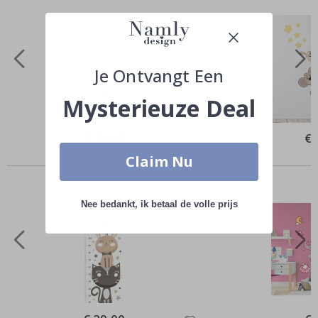
Je Ontvangt Een
Mysterieuze Deal
Special
€ 29,00
Spe
€ 
Price
Pri
Claim Nu
Anderen kochten ook
Nee bedankt, ik betaal de volle prijs
Special
Spe