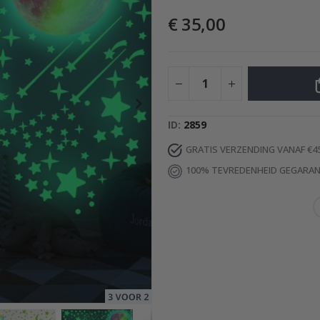
€ 35,00
decoratie
Special
29,00 €
Price
ID
2859
GRATIS VERZENDING VANAF €4
100% TEVREDENHEID GEGARA