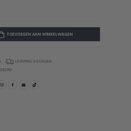
Muurstickers -
TOEVOEGEN AAN WINKELWAGEN
5
LEVERING 3-6 DAGEN
NDEERD