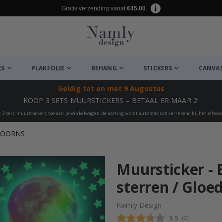
Gratis verzending vanaf
€45.00
.
RS
PLAKFOLIE
BEHANG
STICKERS
CANVA
Geldig tot
en met 9 Augustus
KOOP 3 SETS MUURSTICKERS – BETAAL ER MAAR 2!
 3 sets muurstickers toe aan je winkelwagen, de korting wordt automatisch verrekend bij het afrek
HOORNS
euk ✔
Muursticker -
sterren / Gloe
Namly Design
Gemiddelde beo
3.5
(
aantal stemme
2
)