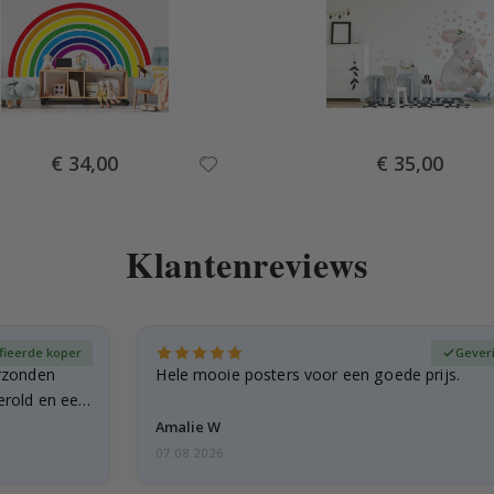
Special
Special
€ 34,00
€ 35,00
Price
Price
Klantenreviews
fieerde koper
Gever
rzonden
Hele mooie posters voor een goede prijs.
erold en een
Amalie W
07.08.2026