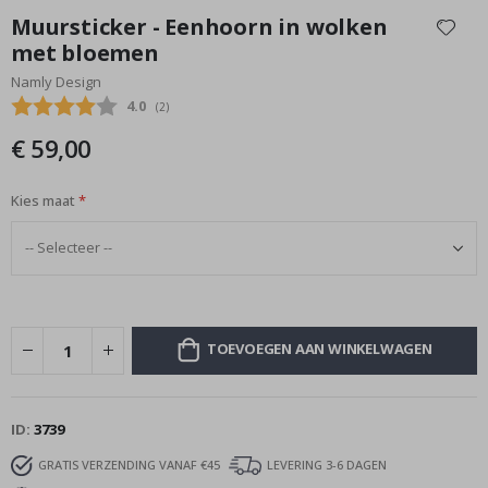
naar
Muursticker - Eenhoorn in wolken
het
met bloemen
begin
Namly Design
van
de
Gemiddelde beoordeling:
4.0
(
aantal stemmen:
2
)
afbeeldingen-
€ 59,00
gallerij
Kies maat
TOEVOEGEN AAN WINKELWAGEN
ID
3739
GRATIS VERZENDING VANAF €45
LEVERING 3-6 DAGEN