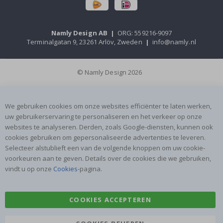
Namly Design AB
|
ORG: 559216-9097
Terminalgatan 9, 23261 Arlöv, Zweden
|
info@namly.nl
© Namly Design 2026
We gebruiken cookies om onze websites efficiënter te laten werken,
uw gebruikerservaring te personaliseren en het verkeer op onze
websites te analyseren. Derden, zoals Google-diensten, kunnen ook
cookies gebruiken om gepersonaliseerde advertenties te leveren.
Selecteer alstublieft een van de volgende knoppen om uw cookie-
voorkeuren aan te geven. Details over de cookies die we gebruiken,
vindt u op onze
Cookies
-pagina.
COOKIES ACCEPTEREN