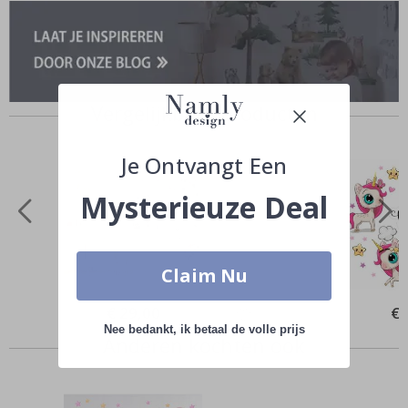
Vergelijkbare producten
Je Ontvangt Een
Mysterieuze Deal
Claim Nu
Special
€ 29,00
Spe
€ 
Price
Pri
Nee bedankt, ik betaal de volle prijs
Anderen kochten ook