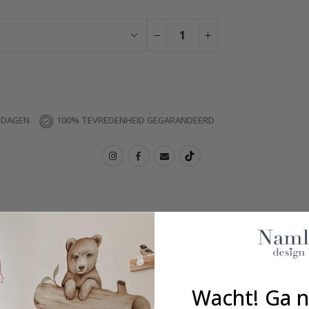
6 DAGEN
100% TEVREDENHEID GEGARANDEERD
 te versieren, er is geen betere en gemakkelijkere manier om een mu
Wacht! Ga n