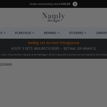
Gratis verzending vanaf
€45.00
.
RS
PLAKFOLIE
BEHANG
STICKERS
CANVA
Geldig tot
en met 9 Augustus
KOOP 3 SETS MUURSTICKERS – BETAAL ER MAAR 2!
 3 sets muurstickers toe aan je winkelwagen, de korting wordt automatisch verrekend bij het afrek
HOORNS
euk ✔