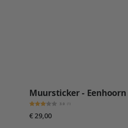
Muursticker - Eenhoorn 
Gemiddelde beoordeling:
3.0
(
aantal stemmen:
1
)
€ 29,00