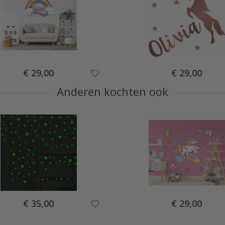
Special
Special
€ 29,00
€ 29,00
Price
Price
Anderen kochten ook
Special
Special
€ 35,00
€ 29,00
Price
Price