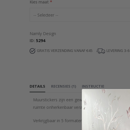
Kies maat
Namly Design
ID
5294
GRATIS VERZENDING VANAF €45
LEVERING 3-
DETAILS
RECENSIES
(
1
)
INSTRUCTIE
Muurstickers zijn een geweldige manier om je kamer
ruimte onherkenbaar veranderen.
Verkrijgbaar in 5 formaten.