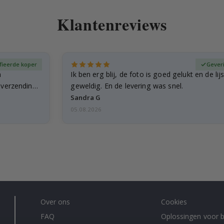
Klantenreviews
fieerde koper
Gever
n
Ik ben erg blij, de foto is goed gelukt en de lij
e verzending
geweldig. En de levering was snel.
Sandra G
05.08.2026
Over ons
Cookies
FAQ
Oplossingen voor b