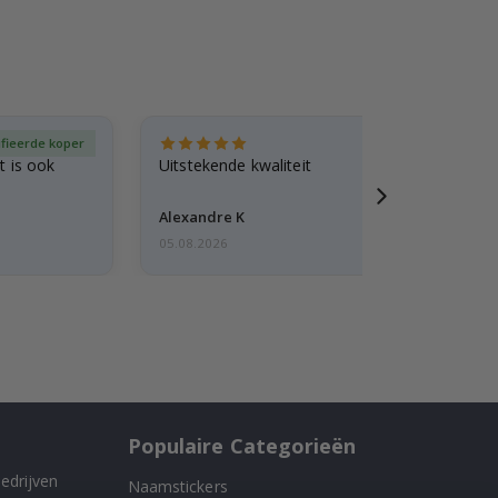
ifieerde koper
Gever
st is ook
Uitstekende kwaliteit
Alexandre K
05.08.2026
Populaire Categorieën
edrijven
Naamstickers