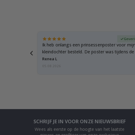
fieerde koper
Geveri
ee... ze
Ik heb onlangs een prinsessenposter voor mij
…
kleindochter besteld. De poster was tijdens d
licht…
Renea L
05.08.2026
SCHRIJF JE IN VOOR ONZE NIEUWSBRIEF
Wees als eerste op de hoogte van het laatste
nieuws en profiteer van onze exclusieve