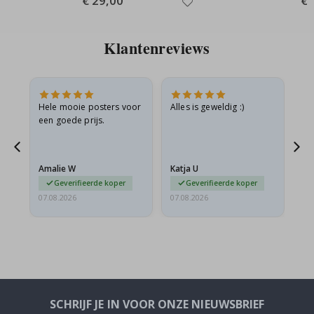
€ 29,00
€ 
Price
Pri
Klantenreviews
is
Hele mooie posters voor
Alles is geweldig :)
Sn
is
een goede prijs.
pr
Amalie W
Katja U
Gi
Geverifieerde koper
Geverifieerde koper
07.08.2026
07.08.2026
06.
SCHRIJF JE IN VOOR ONZE NIEUWSBRIEF