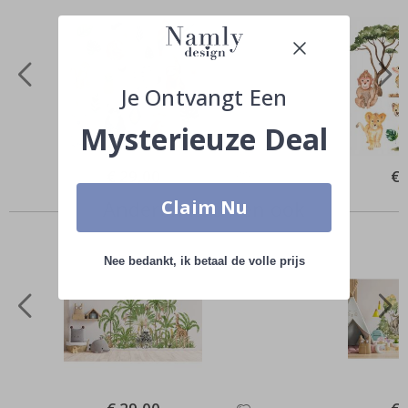
Je Ontvangt Een
Mysterieuze Deal
Special
€ 29,00
Spe
€ 
Price
Pri
Claim Nu
Anderen kochten ook
Nee bedankt, ik betaal de volle prijs
Special
Spe