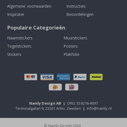
Algemene voorwaarden
Instructies
Inspiratie
Beoordelingen
Populaire Categorieën
Naamstickers
Muurstickers
Tegelstickers
Posters
Stickers
Plakfolie
Namly Design AB
|
ORG: 559216-9097
Terminalgatan 9, 23261 Arlöv, Zweden
|
info@namly.nl
© Namly Design 2026