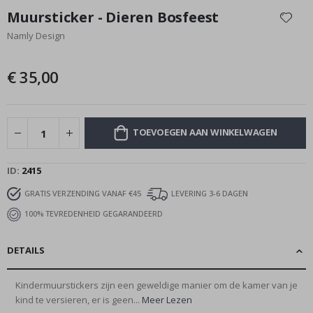
naar
Muursticker - Dieren Bosfeest
het
Namly Design
begin
van
de
€ 35,00
afbeeldingen-
gallerij
TOEVOEGEN AAN WINKELWAGEN
ID
2415
GRATIS VERZENDING VANAF €45
LEVERING 3-6 DAGEN
100% TEVREDENHEID GEGARANDEERD
DETAILS
Kindermuurstickers zijn een geweldige manier om de kamer van je
kind te versieren, er is geen...
Meer Lezen