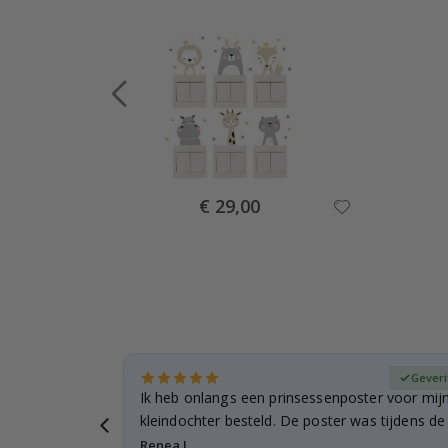
Special
€ 29,00
Price
fieerde koper
Geveri
ee... ze
Ik heb onlangs een prinsessenposter voor mij
…
kleindochter besteld. De poster was tijdens d
licht…
Renea L