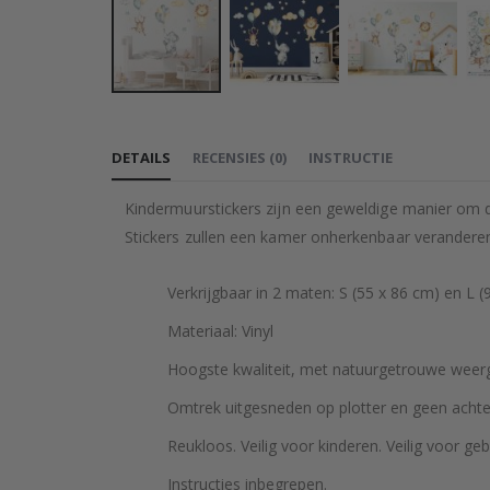
Ga
naar
DETAILS
RECENSIES
(
0
)
INSTRUCTIE
het
begin
Kindermuurstickers zijn een geweldige manier om d
van
Stickers zullen een kamer onherkenbaar verandere
de
afbeeldingen-
Verkrijgbaar in 2 maten: S (55 x 86 cm) en L (
gallerij
Materiaal: Vinyl
Hoogste kwaliteit, met natuurgetrouwe weerga
Omtrek uitgesneden op plotter en geen achte
Reukloos. Veilig voor kinderen. Veilig voor geb
Instructies inbegrepen.