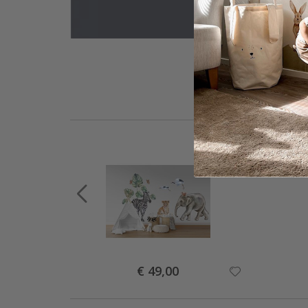
Special
€ 49,00
Price