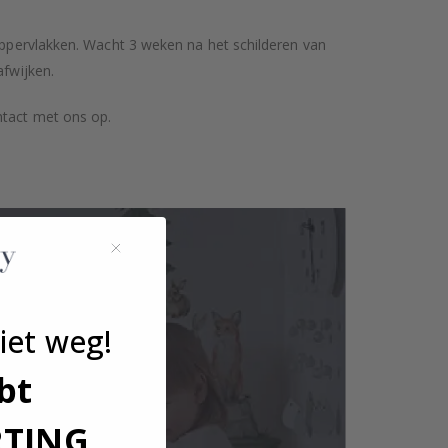
 oppervlakken. Wacht 3 weken na het schilderen van
afwijken.
ntact met ons op.
iet weg!
bt
RTING