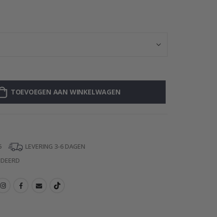
Muurstickers - 
TOEVOEGEN AAN WINKELWAGEN
5
LEVERING 3-6 DAGEN
NDEERD