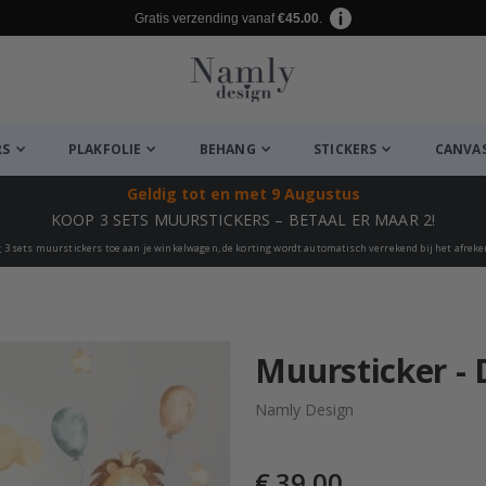
Gratis verzending vanaf
€45.00
.
RS
PLAKFOLIE
BEHANG
STICKERS
CANVA
Geldig tot
en met 9 Augustus
KOOP 3 SETS MUURSTICKERS – BETAAL ER MAAR 2!
 3 sets muurstickers toe aan je winkelwagen, de korting wordt automatisch verrekend bij het afrek
euk ✔
Muursticker - 
Namly Design
€ 39,00