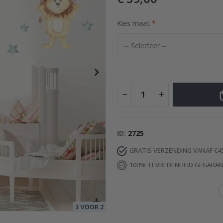
Kies maat
rkleurig / Gepersonaliseerd
Special
30,00 €
Price
ID
2725
GRATIS VERZENDING VANAF €4
100% TEVREDENHEID GEGARA