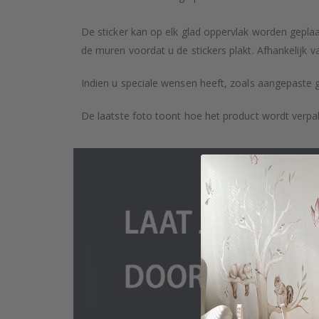
De sticker kan op elk glad oppervlak worden geplaa
de muren voordat u de stickers plakt. Afhankelijk v
Indien u speciale wensen heeft, zoals aangepaste 
De laatste foto toont hoe het product wordt verpa