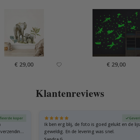
Special
Special
€ 29,00
€ 29,00
Price
Price
Klantenreviews
fieerde koper
Gever
n
Ik ben erg blij, de foto is goed gelukt en de lij
e verzending
geweldig. En de levering was snel.
Sandra G