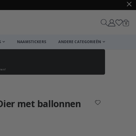
produ
0
winkel
S
NAAMSTICKERS
ANDERE CATEGORIEËN
enen!
Winkelmandje
De kassa
Dier met ballonnen