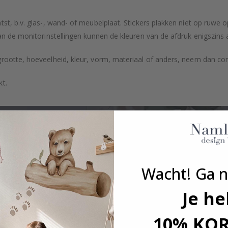
tst, b.v. glas-, wand- of meubelplaat. Stickers plakken niet op ruwe
an de monitorinstellingen kunnen de kleuren van de afdruk enigszins 
grootte, hoeveelheid, kleur, vorm, materiaal of anders, neem dan co
kt.
Wacht! Ga n
Je he
10% KO