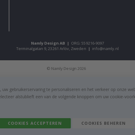
Namly Design AB
|
ORG: 559216-9097
Terminalgatan 9, 23261 Arlöv, Zweden
|
info@namly.nl
© Namly Design 2026
, uw gebruikerservaring te personaliseren en het verkeer op onze we
electeer alstublieft een van de volgende knoppen om uw cookie-voorke
COOKIES ACCEPTEREN
COOKIES BEHEREN