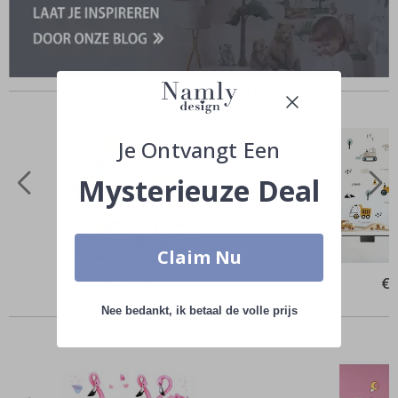
Vergelijkbare producten
Je Ontvangt Een
Mysterieuze Deal
Claim Nu
Special
€ 29,00
Spe
€ 
Price
Pri
Anderen kochten ook
Nee bedankt, ik betaal de volle prijs