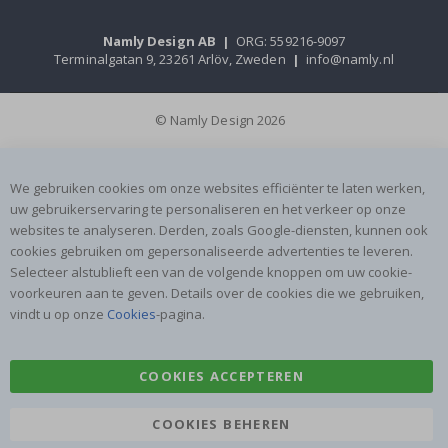
Namly Design AB
|
ORG: 559216-9097
Terminalgatan 9, 23261 Arlöv, Zweden
|
info@namly.nl
© Namly Design 2026
We gebruiken cookies om onze websites efficiënter te laten werken,
uw gebruikerservaring te personaliseren en het verkeer op onze
websites te analyseren. Derden, zoals Google-diensten, kunnen ook
cookies gebruiken om gepersonaliseerde advertenties te leveren.
Selecteer alstublieft een van de volgende knoppen om uw cookie-
voorkeuren aan te geven. Details over de cookies die we gebruiken,
vindt u op onze
Cookies
-pagina.
COOKIES ACCEPTEREN
COOKIES BEHEREN