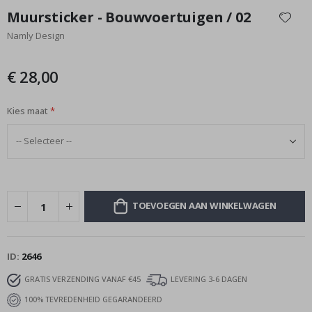
naar
Muursticker - Bouwvoertuigen / 02
het
Namly Design
begin
van
de
€ 28,00
afbeeldingen-
gallerij
Kies maat
TOEVOEGEN AAN WINKELWAGEN
ID
2646
GRATIS VERZENDING VANAF €45
LEVERING 3-6 DAGEN
100% TEVREDENHEID GEGARANDEERD