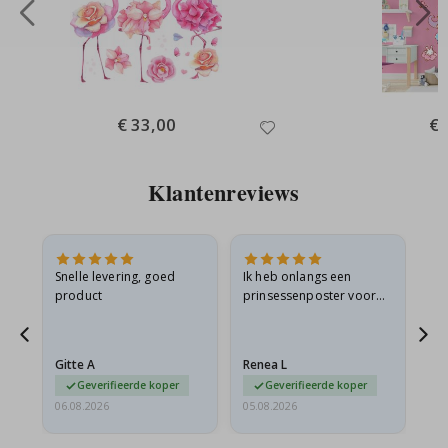
Special
€ 33,00
Spe
€ 
Price
Pri
Klantenreviews
 en
Snelle levering, goed
Ik heb onlangs een
Ik 
product
prinsessenposter voor
goe
ad
mijn kleindochter
oo
d
besteld. De poster was
lev
tijdens de verzending
Gitte A
Renea L
Sa
licht…
Geverifieerde koper
Geverifieerde koper
06.08.2026
05.08.2026
05.