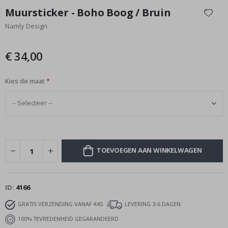
naar
Muursticker - Boho Boog / Bruin
het
Namly Design
begin
van
de
€ 34,00
afbeeldingen-
gallerij
Kies de maat
TOEVOEGEN AAN WINKELWAGEN
ID
4166
GRATIS VERZENDING VANAF €45
LEVERING 3-6 DAGEN
100% TEVREDENHEID GEGARANDEERD