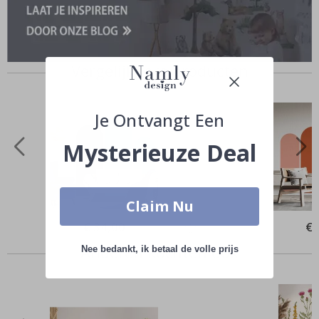
Vergelijkbare producten
Je Ontvangt Een
Mysterieuze Deal
Claim Nu
Special
€ 34,00
Spe
€ 
Price
Pri
Anderen kochten ook
Nee bedankt, ik betaal de volle prijs