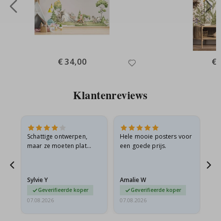
Special
€ 34,00
Spe
€ 
Price
Pri
Klantenreviews
Schattige ontwerpen,
Hele mooie posters voor
All
maar ze moeten plat
een goede prijs.
verzonden worden in een
s
stevige envelop. Omdat
ze opgerold en een
Sylvie Y
Amalie W
Ka
beetje…
Geverifieerde koper
Geverifieerde koper
07.08.2026
07.08.2026
07.