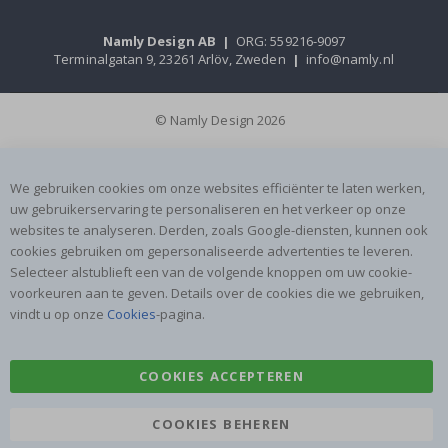
Namly Design AB
|
ORG: 559216-9097
Terminalgatan 9, 23261 Arlöv, Zweden
|
info@namly.nl
© Namly Design 2026
We gebruiken cookies om onze websites efficiënter te laten werken,
uw gebruikerservaring te personaliseren en het verkeer op onze
websites te analyseren. Derden, zoals Google-diensten, kunnen ook
cookies gebruiken om gepersonaliseerde advertenties te leveren.
Selecteer alstublieft een van de volgende knoppen om uw cookie-
voorkeuren aan te geven. Details over de cookies die we gebruiken,
vindt u op onze
Cookies
-pagina.
COOKIES ACCEPTEREN
COOKIES BEHEREN