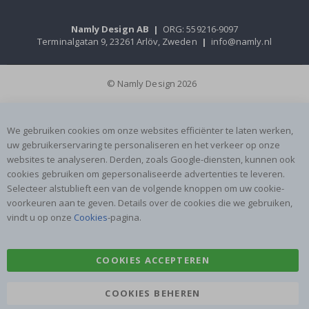
Namly Design AB
|
ORG: 559216-9097
Terminalgatan 9, 23261 Arlöv, Zweden
|
info@namly.nl
© Namly Design 2026
We gebruiken cookies om onze websites efficiënter te laten werken,
uw gebruikerservaring te personaliseren en het verkeer op onze
websites te analyseren. Derden, zoals Google-diensten, kunnen ook
cookies gebruiken om gepersonaliseerde advertenties te leveren.
Selecteer alstublieft een van de volgende knoppen om uw cookie-
voorkeuren aan te geven. Details over de cookies die we gebruiken,
vindt u op onze
Cookies
-pagina.
COOKIES ACCEPTEREN
COOKIES BEHEREN