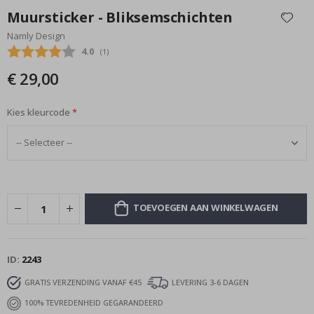
naar
Muursticker - Bliksemschichten
het
Namly Design
begin
Gemiddelde beoordeling:
4.0
(
aantal stemmen:
1
)
van
de
€ 29,00
afbeeldingen-
gallerij
Kies kleurcode
TOEVOEGEN AAN WINKELWAGEN
ID
2243
GRATIS VERZENDING VANAF €45
LEVERING 3-6 DAGEN
100% TEVREDENHEID GEGARANDEERD