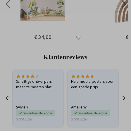
Special
€ 34,00
Spe
€ 
Price
Pri
Klantenreviews
Schattige ontwerpen,
Hele mooie posters voor
All
maar ze moeten plat
een goede prijs.
verzonden worden in een
s
stevige envelop. Omdat
ze opgerold en een
Sylvie Y
Amalie W
Ka
beetje…
Geverifieerde koper
Geverifieerde koper
07.08.2026
07.08.2026
07.