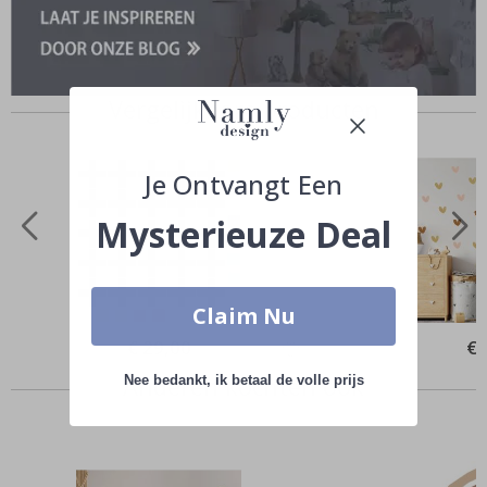
Vergelijkbare producten
Je Ontvangt Een
Mysterieuze Deal
Claim Nu
Special
€ 29,00
Spe
€ 
Price
Pri
Anderen kochten ook
Nee bedankt, ik betaal de volle prijs