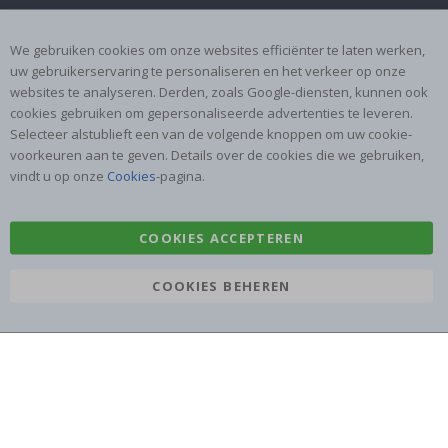
Algemene voorwaarden
Instructies
We gebruiken cookies om onze websites efficiënter te laten werken,
Inspiratie
Beoordelingen
uw gebruikerservaring te personaliseren en het verkeer op onze
websites te analyseren. Derden, zoals Google-diensten, kunnen ook
Populaire Categorieën
cookies gebruiken om gepersonaliseerde advertenties te leveren.
Naamstickers
Muurstickers
Selecteer alstublieft een van de volgende knoppen om uw cookie-
voorkeuren aan te geven. Details over de cookies die we gebruiken,
Tegelstickers
Posters
vindt u op onze
Cookies
-pagina.
Stickers
Plakfolie
COOKIES ACCEPTEREN
COOKIES BEHEREN
Namly Design AB
|
ORG: 559216-9097
Terminalgatan 9, 23261 Arlöv, Zweden
|
info@namly.nl
© Namly Design 2026