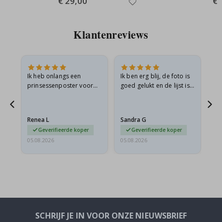
€ 29,00
€ 
Price
Pri
Klantenreviews
ijn
Ik heb onlangs een
Ik ben erg blij, de foto is
Ui
prinsessenposter voor
goed gelukt en de lijst is
mijn kleindochter
ook geweldig. En de
n
besteld. De poster was
levering was snel.
tijdens de verzending
Renea L
Sandra G
Al
licht…
Geverifieerde koper
Geverifieerde koper
05.08.2026
05.08.2026
05.
SCHRIJF JE IN VOOR ONZE NIEUWSBRIEF