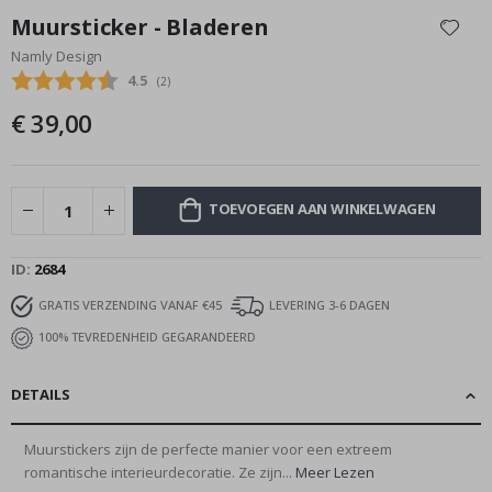
naar
Muursticker - Bladeren
het
Namly Design
begin
Gemiddelde beoordeling:
4.5
(
aantal stemmen:
2
)
van
de
€ 39,00
afbeeldingen-
gallerij
TOEVOEGEN AAN WINKELWAGEN
ID
2684
GRATIS VERZENDING VANAF €45
LEVERING 3-6 DAGEN
100% TEVREDENHEID GEGARANDEERD
DETAILS
Muurstickers zijn de perfecte manier voor een extreem
romantische interieurdecoratie. Ze zijn...
Meer Lezen