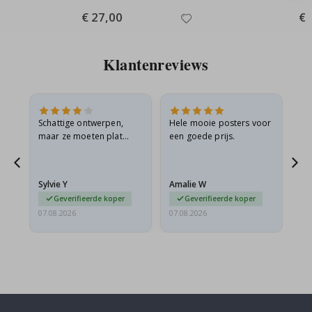
Special
€ 27,00
Spe
€ 
Price
Pri
Klantenreviews
Schattige ontwerpen,
Hele mooie posters voor
All
maar ze moeten plat
een goede prijs.
verzonden worden in een
s
stevige envelop. Omdat
ze opgerold en een
Sylvie Y
Amalie W
Ka
beetje…
Geverifieerde koper
Geverifieerde koper
07.08.2026
07.08.2026
07.