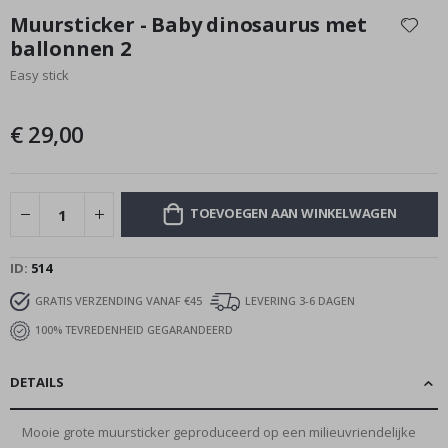
naar
Muursticker - Baby dinosaurus met
het
ballonnen 2
begin
Easy stick
van
de
afbeeldingen-
€ 29,00
gallerij
TOEVOEGEN AAN WINKELWAGEN
ID
514
GRATIS VERZENDING VANAF €45
LEVERING 3-6 DAGEN
100% TEVREDENHEID GEGARANDEERD
DETAILS
Mooie grote muursticker geproduceerd op een milieuvriendelijke