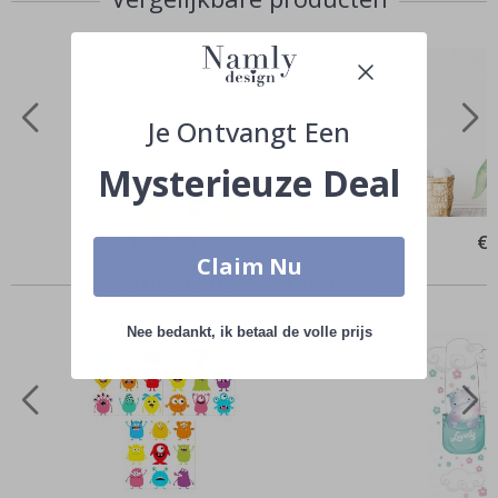
Je Ontvangt Een
Mysterieuze Deal
Special
€ 29,00
Spe
€ 
Price
Pri
Claim Nu
Anderen kochten ook
Nee bedankt, ik betaal de volle prijs