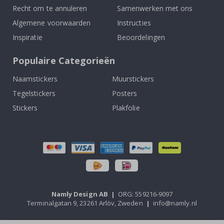
Recht om te annuleren
Samenwerken met ons
Algemene voorwaarden
Instructies
Inspiratie
Beoordelingen
Populaire Categorieën
Naamstickers
Muurstickers
Tegelstickers
Posters
Stickers
Plakfolie
Namly Design AB
|
ORG: 559216-9097
Terminalgatan 9, 23261 Arlöv, Zweden
|
info@namly.nl