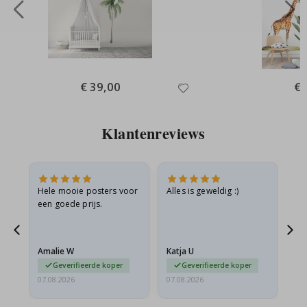
Special
€ 39,00
Spe
€ 
Price
Pri
Klantenreviews
is
Hele mooie posters voor
Alles is geweldig :)
Sn
is
een goede prijs.
pr
Amalie W
Katja U
Gi
Geverifieerde koper
Geverifieerde koper
07.08.2026
07.08.2026
06.