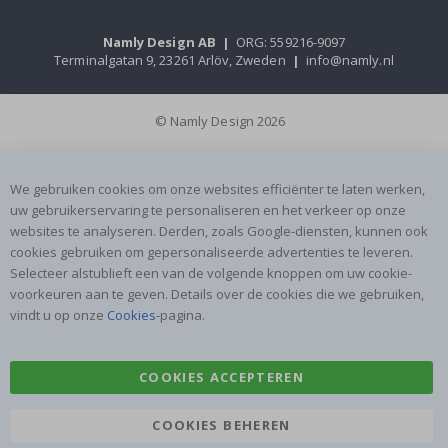
Namly Design AB
|
ORG: 559216-9097
Terminalgatan 9, 23261 Arlöv, Zweden
|
info@namly.nl
© Namly Design 2026
We gebruiken cookies om onze websites efficiënter te laten werken,
uw gebruikerservaring te personaliseren en het verkeer op onze
websites te analyseren. Derden, zoals Google-diensten, kunnen ook
cookies gebruiken om gepersonaliseerde advertenties te leveren.
Selecteer alstublieft een van de volgende knoppen om uw cookie-
voorkeuren aan te geven. Details over de cookies die we gebruiken,
vindt u op onze
Cookies
-pagina.
COOKIES ACCEPTEREN
COOKIES BEHEREN