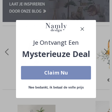
Vergelijkbare producten
Je Ontvangt Een
Mysterieuze Deal
Claim Nu
Special
€ 29,00
Spe
€ 
Price
Pri
Anderen kochten ook
Nee bedankt, ik betaal de volle prijs