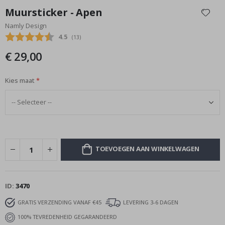
naar
Muursticker - Apen
het
Namly Design
begin
Gemiddelde beoordeling:
4.5
(
aantal stemmen:
13
)
van
de
€ 29,00
afbeeldingen-
gallerij
Kies maat
TOEVOEGEN AAN WINKELWAGEN
ID
3470
GRATIS VERZENDING VANAF €45
LEVERING 3-6 DAGEN
100% TEVREDENHEID GEGARANDEERD