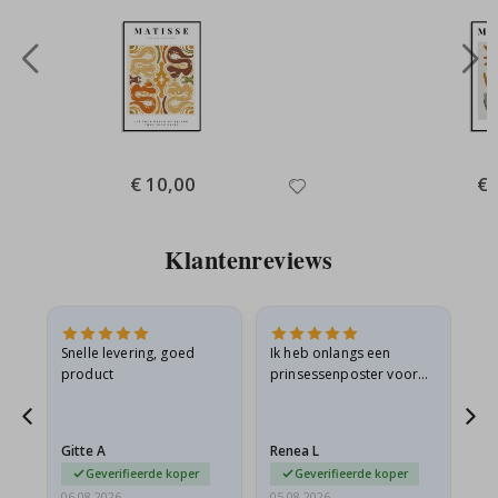
Special
€ 10,00
Spe
€ 
Price
Pri
Klantenreviews
 en
Snelle levering, goed
Ik heb onlangs een
Ik 
product
prinsessenposter voor
goe
ad
mijn kleindochter
oo
d
besteld. De poster was
lev
tijdens de verzending
Gitte A
Renea L
Sa
licht…
Geverifieerde koper
Geverifieerde koper
06.08.2026
05.08.2026
05.