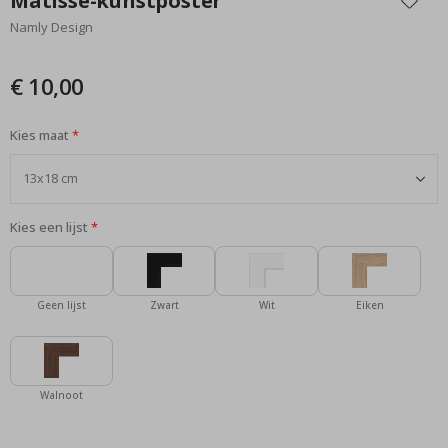
Matisse-kunstposter
het
Namly Design
begin
van
de
€ 10,00
afbeeldingen-
gallerij
Kies maat
Kies een lijst
Geen lijst
Zwart
Wit
Eiken
Walnoot