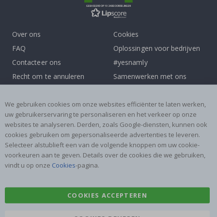
GEBASEERD OP 1024 BEOORDELINGEN
Over ons
Cookies
FAQ
Oplossingen voor bedrijven
Contacteer ons
#yesnamly
Recht om te annuleren
Samenwerken met ons
Algemene voorwaarden
Instructies
Inspiratie
Beoordelingen
We gebruiken cookies om onze websites efficiënter te laten werken,
uw gebruikerservaring te personaliseren en het verkeer op onze
websites te analyseren. Derden, zoals Google-diensten, kunnen ook
Populaire Categorieën
cookies gebruiken om gepersonaliseerde advertenties te leveren.
Naamstickers
Muurstickers
Selecteer alstublieft een van de volgende knoppen om uw cookie-
voorkeuren aan te geven. Details over de cookies die we gebruiken,
Tegelstickers
Posters
vindt u op onze
Cookies
-pagina.
Stickers
Plakfolie
COOKIES ACCEPTEREN