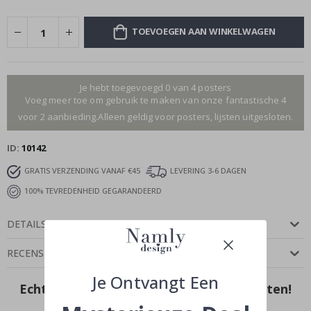
TOEVOEGEN AAN WINKELWAGEN
Je hebt toegevoegd 0 van 4 posters
Voeg meer toe om gebruik te maken van onze fantastische 4
voor 2 aanbieding.Alleen geldig voor posters, lijsten uitgesloten.
ID
10142
GRATIS VERZENDING VANAF €45
LEVERING 3-6 DAGEN
100% TEVREDENHEID GEGARANDEERD
DETAILS
RECENSIES
(
0
)
Je Ontvangt Een
Echte inspiratie van onze tevreden klanten!