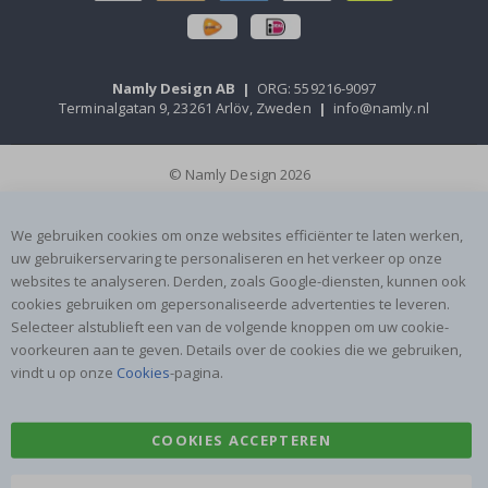
Namly Design AB
|
ORG: 559216-9097
Terminalgatan 9, 23261 Arlöv, Zweden
|
info@namly.nl
© Namly Design 2026
We gebruiken cookies om onze websites efficiënter te laten werken,
uw gebruikerservaring te personaliseren en het verkeer op onze
websites te analyseren. Derden, zoals Google-diensten, kunnen ook
cookies gebruiken om gepersonaliseerde advertenties te leveren.
Selecteer alstublieft een van de volgende knoppen om uw cookie-
voorkeuren aan te geven. Details over de cookies die we gebruiken,
vindt u op onze
Cookies
-pagina.
COOKIES ACCEPTEREN