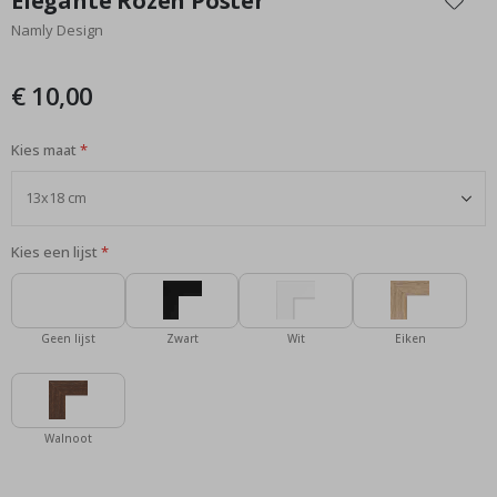
Elegante Rozen Poster
het
Namly Design
begin
van
de
€ 10,00
afbeeldingen-
gallerij
Kies maat
Kies een lijst
Geen lijst
Zwart
Wit
Eiken
Walnoot