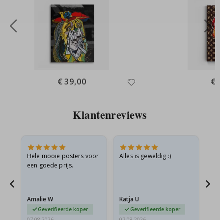
Special
€ 39,00
Spe
€ 
Price
Pri
Klantenreviews
is
Hele mooie posters voor
Alles is geweldig :)
Sn
is
een goede prijs.
pr
Amalie W
Katja U
Gi
Geverifieerde koper
Geverifieerde koper
07.08.2026
07.08.2026
06.