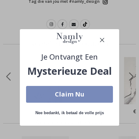
Tag die van jou met #namly_design
Vergelijkbare producten
Je Ontvangt Een
Mysterieuze Deal
Claim Nu
Special
€ 10,00
Spe
€ 
Nee bedankt, ik betaal de volle prijs
Price
Pri
Anderen kochten ook