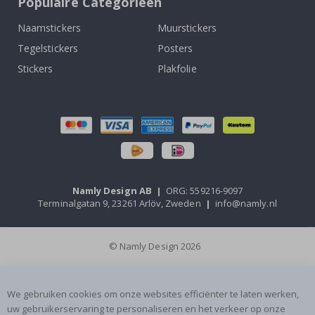
Populaire Categorieën
Naamstickers
Muurstickers
Tegelstickers
Posters
Stickers
Plakfolie
Namly Design AB
|
ORG: 559216-9097
Terminalgatan 9, 23261 Arlöv, Zweden
|
info@namly.nl
© Namly Design 2026
We gebruiken cookies om onze websites efficiënter te laten werken,
uw gebruikerservaring te personaliseren en het verkeer op onze