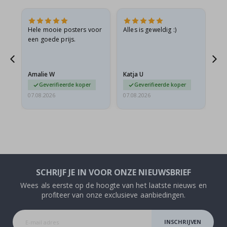
is
Hele mooie posters voor
Alles is geweldig :)
Sn
is
een goede prijs.
pr
Amalie W
Katja U
Gi
Geverifieerde koper
Geverifieerde koper
07.08.2026
07.08.2026
06.
SCHRIJF JE IN VOOR ONZE NIEUWSBRIEF
Wees als eerste op de hoogte van het laatste nieuws en
profiteer van onze exclusieve aanbiedingen.
INSCHRIJVEN