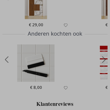
Special
€ 29,00
Spe
€ 
Price
Pri
Anderen kochten ook
Special
€ 8,00
Spe
€ 
Price
Pri
Klantenreviews