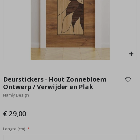
Special
29,00 €
Price
Ga
naar
Deurstickers - Hout Zonnebloem
het
Ontwerp / Verwijder en Plak
begin
Namly Design
van
de
afbeeldingen-
€ 29,00
gallerij
Lengte (cm)