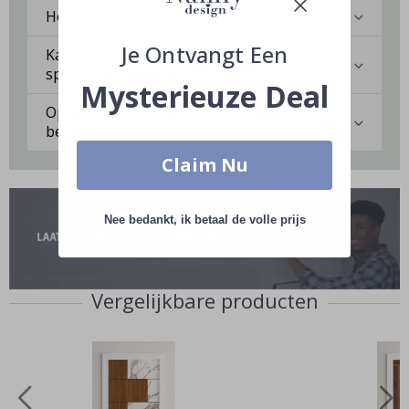
Hoe duurzaam is plakfolie?
Je Ontvangt Een
Kan plakfolie worden verwijderd zonder
sporen achter te laten?
Mysterieuze Deal
Op welke oppervlakken hecht plakfolie het
beste?
Claim Nu
Nee bedankt, ik betaal de volle prijs
Vergelijkbare producten