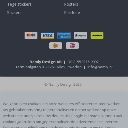
Tegelstickers
Posters
Stickers
Plakfolie
Namly Design AB
|
ORG: 559216-9097
Terminalgatan 9, 23261 Arlöv, Zweden
|
info@namly.nl
© Namly Design 2026
We gebruiken cookies om onze websites efficiënter te laten werken,
uw gebruikerservaring te personaliseren en het verkeer op onze
websites te analyseren. Derden, zoals Google-diensten, kunnen ook
cookies gebruiken om gepersonaliseerde advertenties te leveren.
Selecteer alstublieft een van de volgende knoppen om uw cookie-