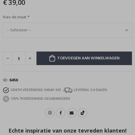
€ 39,00
afbeeldingen-
gallerij
Kies de maat
TOEVOEGEN AAN WINKELWAGEN
ID
6456
GRATIS VERZENDING VANAF €45
LEVERING 3-6 DAGEN
100% TEVREDENHEID GEGARANDEERD
Echte inspiratie van onze tevreden klanten!