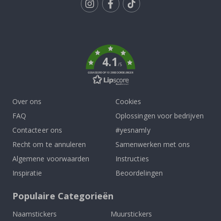
Tik
To
k
4.1
/5
GEBASEERD OP 1029 BEOORDELINGEN
Over ons
Cookies
FAQ
Oplossingen voor bedrijven
Contacteer ons
#yesnamly
Recht om te annuleren
Samenwerken met ons
Algemene voorwaarden
Instructies
Inspiratie
Beoordelingen
Populaire Categorieën
Naamstickers
Muurstickers