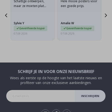
Schattige ontwerpen,
Hele mooie posters voor
All
maar ze moeten plat
een goede prijs.
verzonden worden in een
s
stevige envelop. Omdat
ze opgerold en een
Sylvie Y
Amalie W
Ka
beetje…
Geverifieerde koper
Geverifieerde koper
07.08.2026
07.08.2026
07.
SCHRIJF JE IN VOOR ONZE NIEUWSBRIEF
Wees als eerste op de hoogte van het laatste nieuws en
profiteer van onze exclusieve aanbiedingen.
INSCHRIJVEN