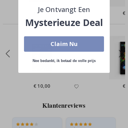
Je Ontvangt Een
Special
€ 39,00
Spe
€ 
Price
Pri
Mysterieuze Deal
Anderen kochten ook
Claim Nu
Nee bedankt, ik betaal de volle prijs
Special
€ 10,00
Spe
€ 
Price
Pri
Klantenreviews