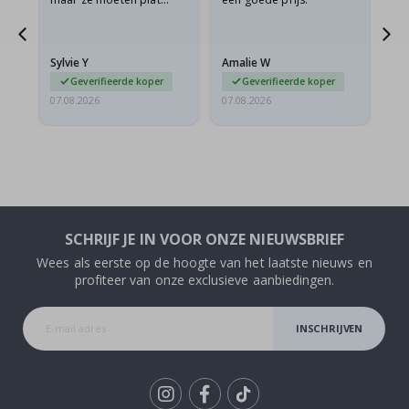
verzonden worden in een
s
stevige envelop. Omdat
ze opgerold en een
Sylvie Y
Amalie W
Ka
beetje…
Geverifieerde koper
Geverifieerde koper
07.08.2026
07.08.2026
07.
SCHRIJF JE IN VOOR ONZE NIEUWSBRIEF
Wees als eerste op de hoogte van het laatste nieuws en
profiteer van onze exclusieve aanbiedingen.
INSCHRIJVEN