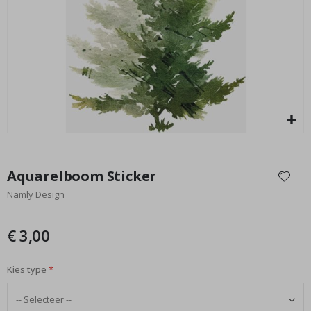
Special
29,00 €
Price
Ga
naar
Aquarelboom Sticker
het
Namly Design
begin
van
de
€ 3,00
afbeeldingen-
gallerij
Kies type