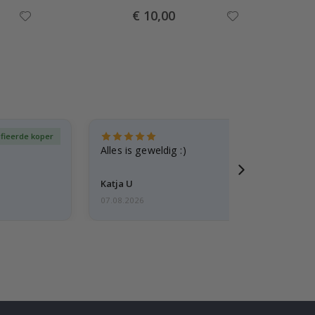
Special
€ 10,00
Price
ifieerde koper
Gever
Alles is geweldig :)
Katja U
07.08.2026