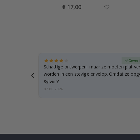
Special
€ 17,00
Price
fieerde koper
Geveri
n
Schattige ontwerpen, maar ze moeten plat ve
 verzending
worden in een stevige envelop. Omdat ze opg
beetje…
Sylvie Y
07.08.2026