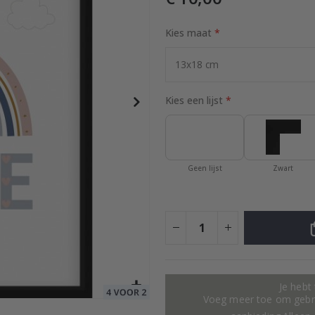
Kies maat
/ Set van 3
Special
24,00 €
Price
Kies een lijst
Geen lijst
Zwart
Je hebt
Voeg meer toe om gebru