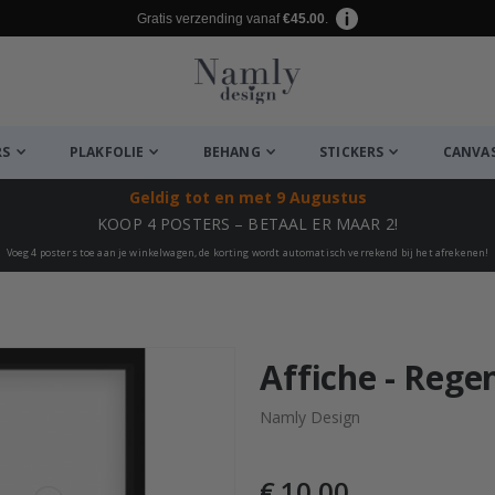
Gratis verzending vanaf
€45.00
.
RS
PLAKFOLIE
BEHANG
STICKERS
CANVA
Geldig tot
en met 9 Augustus
KOOP 4 POSTERS – BETAAL ER MAAR 2!
Voeg 4 posters toe aan je winkelwagen, de korting wordt automatisch verrekend bij het afrekenen!
euk ✔
Affiche - Rege
Namly Design
€ 10,00