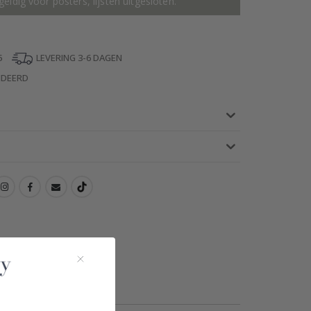
geldig voor posters, lijsten uitgesloten.
5
LEVERING 3-6 DAGEN
NDEERD