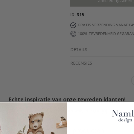
aanbieding.Alleen 
ID
315
GRATIS VERZENDING VANAF €4
100% TEVREDENHEID GEGARA
DETAILS
RECENSIES
Echte inspiratie van onze tevreden klanten!
Tag die van jou met #namly_design
Vergelijkbare producten