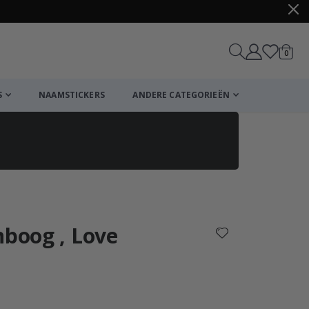
produ
0
winkel
S
NAAMSTICKERS
ANDERE CATEGORIEËN
Winkelmandje
De kassa
nboog , Love