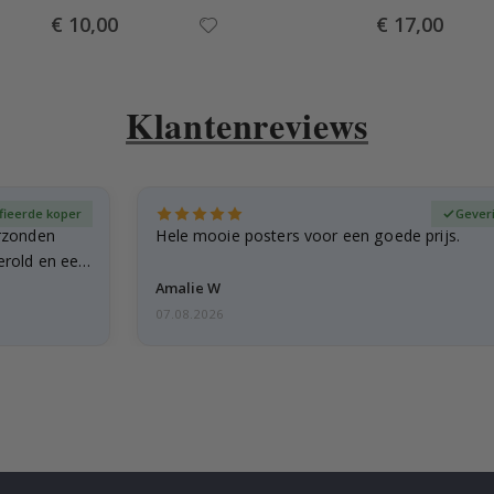
Special
Special
€ 10,00
€ 17,00
Price
Price
Klantenreviews
fieerde koper
Gever
rzonden
Hele mooie posters voor een goede prijs.
erold en een
Amalie W
07.08.2026