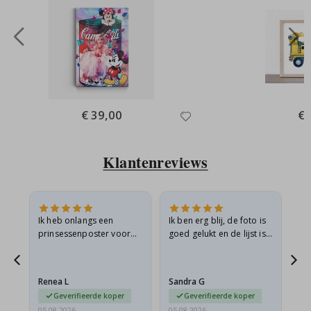
Special
€ 39,00
Spe
€ 
Price
Pri
Klantenreviews
ijn
Ik heb onlangs een
Ik ben erg blij, de foto is
Ui
prinsessenposter voor
goed gelukt en de lijst is
mijn kleindochter
ook geweldig. En de
n
besteld. De poster was
levering was snel.
tijdens de verzending
Renea L
Sandra G
Al
licht…
Geverifieerde koper
Geverifieerde koper
05.08.2026
05.08.2026
05.