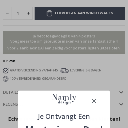
TOEVOEGEN AAN WINKELWAGEN
Je hebt toegevoegd 0 van 4 posters
Voeg meer toe om gebruik te maken van onze fantastische 4
voor 2 aanbieding.Alleen geldig voor posters, lijsten uitgesloten.
ID
298
GRATIS VERZENDING VANAF €45
LEVERING 3-6 DAGEN
100% TEVREDENHEID GEGARANDEERD
DETAILS
RECENSIES
Je Ontvangt Een
Echte inspiratie van onze tevreden klanten!