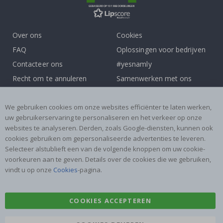
GEBASEERD OP 1019 BEOORDELINGEN
Over ons
Cookies
FAQ
Oplossingen voor bedrijven
Contacteer ons
#yesnamly
Recht om te annuleren
Samenwerken met ons
Algemene voorwaarden
Instructies
Inspiratie
Beoordelingen
We gebruiken cookies om onze websites efficiënter te laten werken,
uw gebruikerservaring te personaliseren en het verkeer op onze
websites te analyseren. Derden, zoals Google-diensten, kunnen ook
Populaire Categorieën
cookies gebruiken om gepersonaliseerde advertenties te leveren.
Naamstickers
Muurstickers
Selecteer alstublieft een van de volgende knoppen om uw cookie-
voorkeuren aan te geven. Details over de cookies die we gebruiken,
Tegelstickers
Posters
vindt u op onze
Cookies
-pagina.
Stickers
Plakfolie
COOKIES ACCEPTEREN