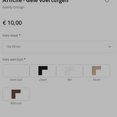
Affiche - Gele voertuigen
het
Namly Design
begin
van
de
€ 10,00
afbeeldingen-
gallerij
Kies maat
Kies een lijst
Geen lijst
Zwart
Wit
Eiken
Walnoot