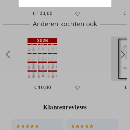
Special
€ 100,00
Spec
€ 
Price
Pric
Anderen kochten ook
Special
€ 10,00
Spe
€ 
Price
Pri
Klantenreviews