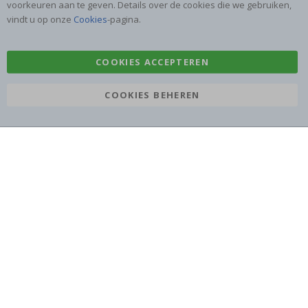
voorkeuren aan te geven. Details over de cookies die we gebruiken,
Tegelstickers
Posters
vindt u op onze
Cookies
-pagina.
Stickers
Plakfolie
COOKIES ACCEPTEREN
COOKIES BEHEREN
Namly Design AB
|
ORG: 559216-9097
Terminalgatan 9, 23261 Arlöv, Zweden
|
info@namly.nl
© Namly Design 2026