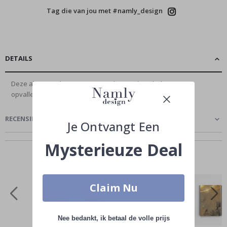
Tag die van jou met #namly_design
DETAILS
Deze abstracte kunst canvas set kenmerkt zich door een
opvallende mix van warme kleuren die een...
Meer Lezen
RECENSIES
(
0
)
Je Ontvangt Een
Vergelijkbare producten
Mysterieuze Deal
Claim Nu
Nee bedankt, ik betaal de volle prijs