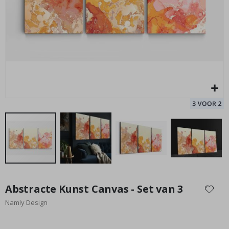
poster
Special
17,00 €
Price
Ga
naar
Abstracte Kunst Canvas - Set van 3
het
Namly Design
begin
van
de