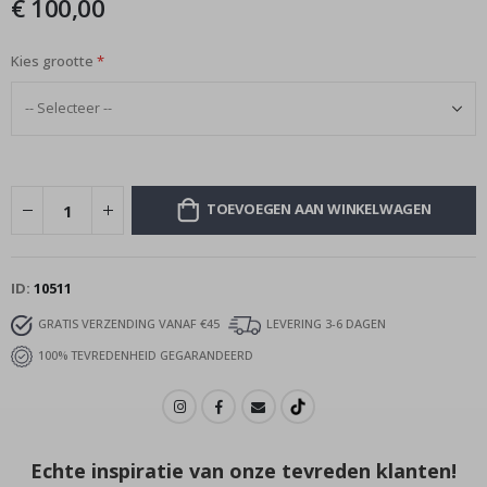
€ 100,00
afbeeldingen-
gallerij
Kies grootte
TOEVOEGEN AAN WINKELWAGEN
ID
10511
GRATIS VERZENDING VANAF €45
LEVERING 3-6 DAGEN
100% TEVREDENHEID GEGARANDEERD
Echte inspiratie van onze tevreden klanten!