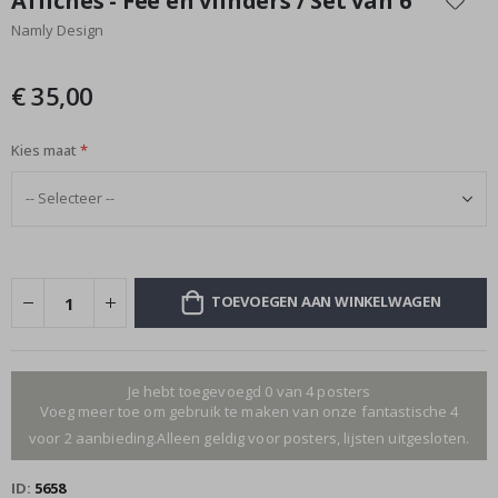
Affiches - Fee en vlinders / Set van 6
het
Namly Design
begin
van
de
€ 35,00
afbeeldingen-
gallerij
Kies maat
TOEVOEGEN AAN WINKELWAGEN
Je hebt toegevoegd 0 van 4 posters
Voeg meer toe om gebruik te maken van onze fantastische 4
voor 2 aanbieding.Alleen geldig voor posters, lijsten uitgesloten.
ID
5658