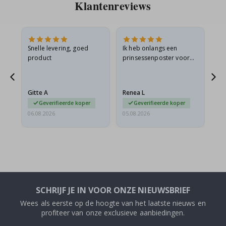
Klantenreviews
 en
Snelle levering, goed
Ik heb onlangs een
Ik 
product
prinsessenposter voor
goe
ad
mijn kleindochter
oo
d
besteld. De poster was
lev
tijdens de verzending
Gitte A
Renea L
Sa
licht…
Geverifieerde koper
Geverifieerde koper
06.08.2026
05.08.2026
05.
SCHRIJF JE IN VOOR ONZE NIEUWSBRIEF
Wees als eerste op de hoogte van het laatste nieuws en
profiteer van onze exclusieve aanbiedingen.