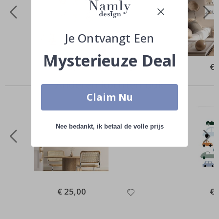
Je Ontvangt Een
Mysterieuze Deal
Special
€ 35,00
Spe
€ 
Price
Pri
Anderen kochten ook
Claim Nu
Nee bedankt, ik betaal de volle prijs
Special
€ 25,00
Spe
€ 
Price
Pri