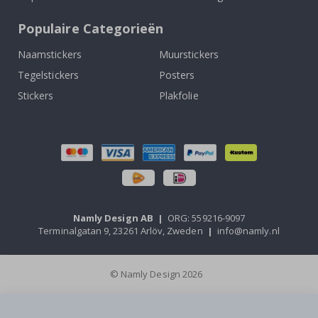
Populaire Categorieën
Naamstickers
Muurstickers
Tegelstickers
Posters
Stickers
Plakfolie
Namly Design AB
|
ORG: 559216-9097
Terminalgatan 9, 23261 Arlöv, Zweden
|
info@namly.nl
© Namly Design 2026