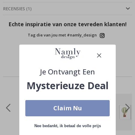
RECENSIES
(
1
)
Echte inspiratie van onze tevreden klanten!
Tag die van jou met #namly_design
Je Ontvangt Een
Vergelijkbare producten
Mysterieuze Deal
Claim Nu
Nee bedankt, ik betaal de volle prijs