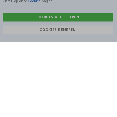
vindt u op onze
Cookies
-pagina.
Stickers
Plakfolie
COOKIES ACCEPTEREN
COOKIES BEHEREN
Namly Design AB
|
ORG: 559216-9097
Terminalgatan 9, 23261 Arlöv, Zweden
|
info@namly.nl
© Namly Design 2026