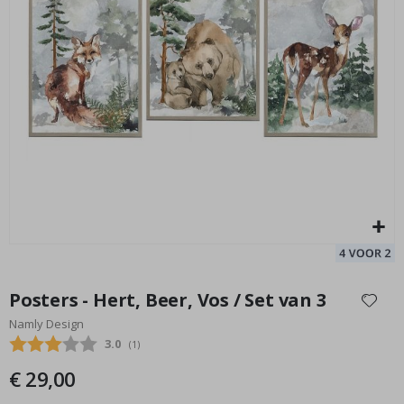
Muursticker - Bosdieren en vrienden
Po
Special
39,00 €
Price
Ga
naar
Posters - Hert, Beer, Vos / Set van 3
het
Namly Design
begin
Gemiddelde beoordeling:
3.0
(
aantal stemmen:
1
)
van
de
€ 29,00
afbeeldingen-
gallerij