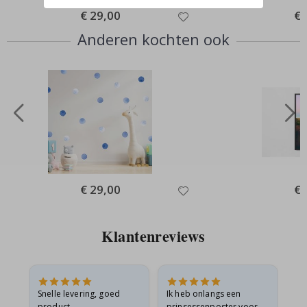
Special
€ 29,00
Spe
€ 
Price
Pri
Anderen kochten ook
Special
€ 29,00
Spe
€ 
Price
Pri
Klantenreviews
 en
Snelle levering, goed
Ik heb onlangs een
Ik 
product
prinsessenposter voor
goe