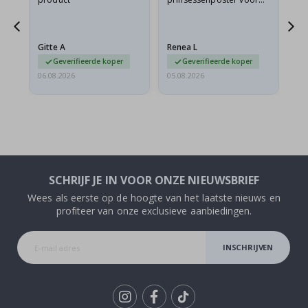
ad
mijn kleindochter
oo
d
besteld. De poster was
lev
tijdens de verzending
Gitte A
Renea L
Sa
licht…
Geverifieerde koper
Geverifieerde koper
06.08.2026
05.08.2026
05.
SCHRIJF JE IN VOOR ONZE NIEUWSBRIEF
Wees als eerste op de hoogte van het laatste nieuws en
profiteer van onze exclusieve aanbiedingen.
INSCHRIJVEN